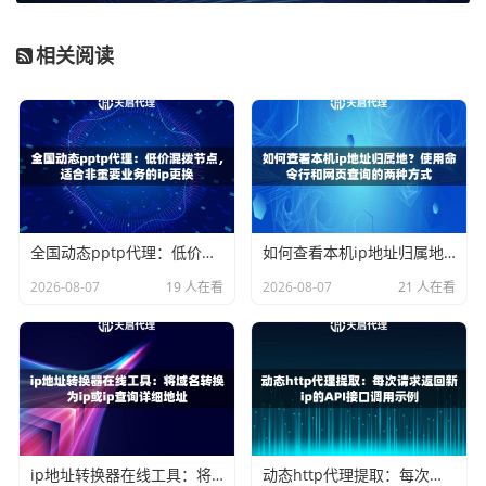
配置代理IP并不复杂，关键在于选择适合你业务模式的服务
相关阅读
和正确的接入方式。下面以常见的编程语言Python为例，简
单说明如何将代理IP集成到你的爬虫代码中。
你需要从代理IP服务商那里获取API接口。一个优质的API接
口会返回格式规范的代理IP和端口信息。例如，天启代理提
供的API接口调用非常快捷，响应时间通常小于1秒，能让你
快速获取到可用的IP资源。
全国动态pptp代理：低价混拨节点，适合非重要业务的ip更换
如何查看本机ip地址归属地？使用命令行和网页查询的两种方式
假设你使用的是HTTP/HTTPS代理，配置的核心就是在你的
2026-08-07
19 人在看
2026-08-07
21 人在看
网络请求中添加代理参数。以下是两种常见的方式：
方式一：在requests库中直接使用
import requests

 从天启代理API获取一个代理IP（这里假设API返回格式为 ip:port）

proxy_ip_port = “从API获取的IP:端口”

ip地址转换器在线工具：将域名转换为ip或ip查询详细地址
动态http代理提取：每次请求返回新ip的API接口调用示例
proxies = {
