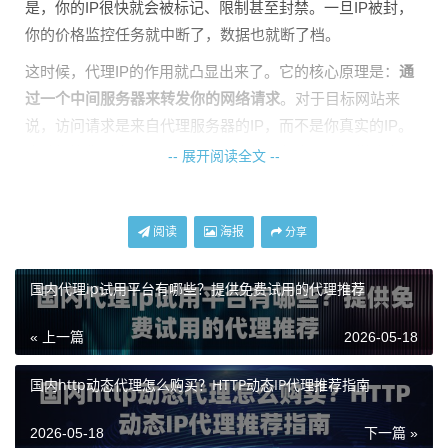
是，你的IP很快就会被标记、限制甚至封禁。一旦IP被封，
你的价格监控任务就中断了，数据也就断了档。
这时候，代理IP的作用就凸显出来了。它的核心原理是：
通
过一个中间服务器来转发你的网络请求
。对于目标网站来
说，访问请求是来自代理服务器的IP，而不是你真实的IP。
这就好比你要去很多家商店询价，如果每次都穿同样的衣
-- 展开阅读全文 --
服、开同一辆车，很快就会被店主认出来并拒绝入内。但如
果你每次都能换一身装扮、换一辆车，就能顺利地进行询价
阅读
海报
了。
分享
在价格监控场景中，使用代理IP主要能解决两个核心问题：
国内代理ip试用平台有哪些？提供免费试用的代理推荐
一是
规避IP访问频率限制
，通过轮换不同的IP来模拟多个“正
常用户”的访问行为；二是
提高数据采集的稳定性和成功率
，
« 上一篇
2026-05-18
即使某个IP被暂时限制，也可以迅速切换到其他IP继续工
作，保证监控任务不间断。
国内http动态代理怎么购买？HTTP动态IP代理推荐指南
电商价格爬虫，如何配置代理IP？
2026-05-18
下一篇 »