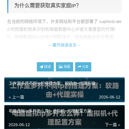
为什么需要获取真实家庭IP？
在当前的网络环境下，许多网站和平台都部署了 sophisticate
d 的防御机制来识别和屏蔽数据中心IP或大量重复的代理I
P。使用数据中心IP进行频繁操作，很容易触发安全警报，
导致IP被封禁，任务中断。而真实家庭IP，由于直接来源于
-- 展开阅读全文 --
庞大的普通用户池，具有极高的隐匿性和可信度。它们就像
茫茫人海中的普通访客，能够让你的网络请求“融入”正常流
阅读
海报
分享
量，从而保证业务操作的连续性和成功率。这正是许多对IP
质量要求高的业务场景所追求的解决方案。
工作室多开不同ip的搭建方案：软路由+代理实操
如何通过代理IP服务实现？
« 上一篇
2026-06-12
对于绝大多数个人开发者或企业而言，自行搭建和维护一个
电脑虚拟ip多开怎么弄！虚拟机+代理配置方案
覆盖全国、稳定可靠的真实家庭IP网络是极其困难且成本高
昂的。这时，选择一个专业的代理IP服务商就成了最实际、
2026-06-12
下一篇 »