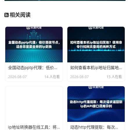
最高效的途径。专业的服务商会投入大量资源，通过合规渠
道整合遍布全国各地的真实家庭宽带网络资源，并将其封装
相关阅读
成易于调用的代理IP服务。用户无需关心背后的技术细节和
资源维护，只需通过简单的API接口或工具，即可按需获取
到这些高质量的IP，并集成到自己的软件或脚本中。
天启代理：专注于提供优质代理IP服务
在众多服务商中，天启代理专注于提供企业级的高质量代理I
全国动态pptp代理：低价混拨节点，适合非重要业务的ip更换
如何查看本机ip地址归属地？使用命令行和网页查询的两种方式
P服务。其核心优势在于掌握了
一手、纯净的IP资源
。他们
2026-08-07
14 人在看
2026-08-07
15 人在看
通过运营商正规授权，在全国
超过200个城市
建立了自有机
房和节点，构建了一个纯净、稳定的代理网络。这意味着他
们提供的IP资源质量有保障，并非转售多次的“二手”资源，
从而在源头上保证了IP的可用率和稳定性。
天启代理的服务在设计上充分考虑了易用性和稳定性：
协议全面
：支持HTTP、HTTPS和SOCKS5三种主流协
ip地址转换器在线工具：将域名转换为ip或ip查询详细地址
动态http代理提取：每次请求返回新ip的API接口调用示例
议，可以无缝对接各种软件、爬虫框架和业务系统。