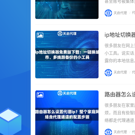
甚至账号被集体
天启代理
/
ip地址切
很多朋友在网上
小工具。说实话
露你的本地信息
天启代理
/
路由器怎么
很多朋友在家里
烦，而且有些智
络都走代理通道
天启代理
/