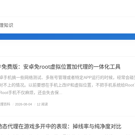
理知识
件免费版：安卓免root虚拟位置加代理的一体化工具
卓手机搞一些网络测试、多账号管理或者特定APP运行的时候，经常会碰
置对不上的情况。以前要想在手机上改IP和虚拟位置，不把手机系统给Root
oot手机不仅麻烦，还会失去保...
代理百科
/
2026-08-04
/
12 阅读
动态代理在游戏多开中的表现：掉线率与纯净度对比