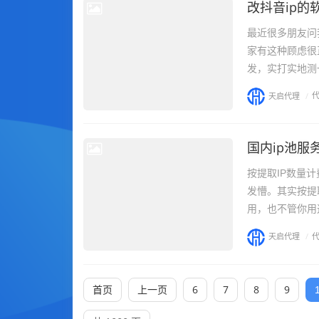
改抖音ip
最近很多朋友问
家有这种顾虑很
发，实打实地测
天启代理
/
国内ip池服
按提取IP数量
发懵。其实按提
用，也不管你用这
天启代理
/
首页
上一页
6
7
8
9