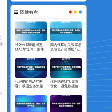
随便看看
的
泄
长效代理IP能绑定
国内代理ip失效率怎
MAC地址吗：硬件
么降低？ip质检与补
级别绑定防止IP被盗
充策略教程
用
代理IP的自动扩缩
代理IP的MTU设置
容：根据业务流量弹
优化：避免数据包分
性调整
片提升性能
网