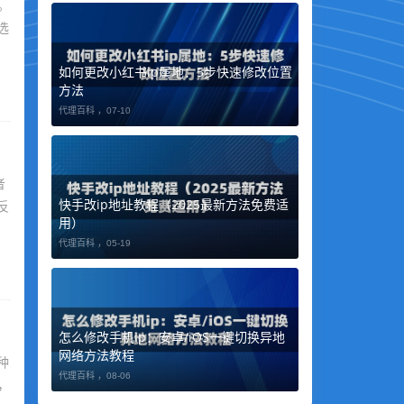
。
选
如何更改小红书ip属地：5步快速修改位置
方法
代理百科 ，
07-10
者
快手改ip地址教程（2025最新方法免费适
反
用）
代理百科 ，
05-19
怎么修改手机ip：安卓/iOS一键切换异地
网络方法教程
种
代理百科 ，
08-06
，