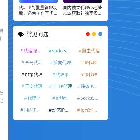
代理IP的批量管理功
国内独立代理ip地址
能：适合工作室多IP
怎么获取？独享资源
场景
申请完整流程
调
常见问题
们
代理服务器
socks5代理
爬虫代理
全局代理
反向代理
IP代理
http代理
代理ip
ip代理
正向代理
HTTP代理
静态IP代理
被
代理IP
IP地址
Socks5代理
定
国内IP代理
动态IP代理
ip代理软件