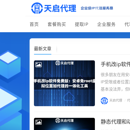
首页
套餐购买
提取IP
企业服务
代
最新文章
手机改ip软
很多朋友在用安
IP受限或者位
基本没法弄，但R
天启代理
/
静态代理和