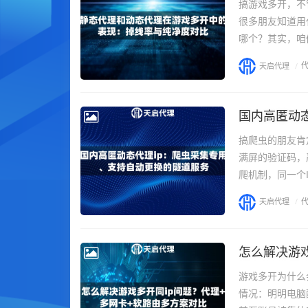
搞游戏多开，不
很多朋友知道用
哪个？其实，咱
天启代理
/
国内高匿动
搞爬虫的朋友肯定
满屏的验证码，
爬机制，同一个I
天启代理
/
怎么解决游戏
游戏多开为什么
情况：明明电脑