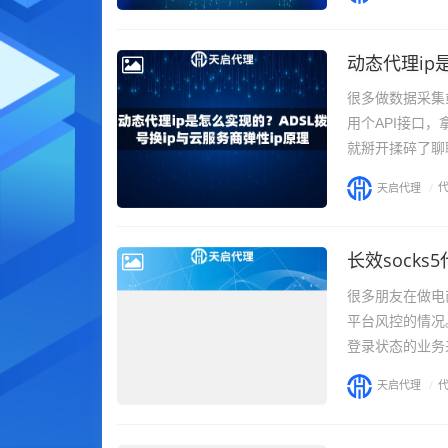
动态代理ip
很多做数据采集
用个API接口
就掰开揉碎了聊聊
天启代理
/
长效sock
很多朋友在做电
平台风控的情况
登录状态的业务来
天启代理
/