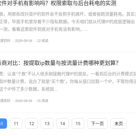
的软件对手机有影响吗？权限索取与后台耗电的实测
我，用那些改抖音IP的软件会不会把手机搞坏，或者偷跑流量耗电。其实
正常，毕竟手机里存着不少隐私数据。今天咱们就从代理IP的底层逻辑出
一测，看看这类软件到底对手机有没有影响，...
代理百科
/
2026-08-04
/
12 阅读
务商对比：按提取ip数量与按流量计费哪种更划算？
计费：认准“个数”不认人很多刚接触代理IP的朋友，一看到后台的计费模式
取IP数量计费，说白了就是“买个数”。你每从接口拉取一个IP，不管你用
个IP传了多少数据，系统就...
代理百科
/
2026-08-04
/
15 阅读
11
12
13
14
15
下一页
末页
10