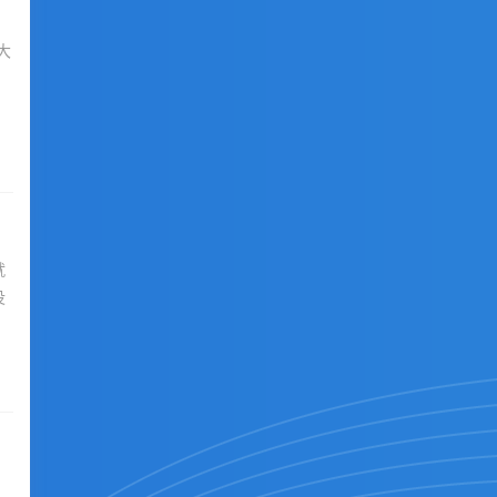
大
就
没