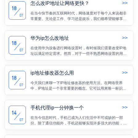
>>
怎么改IP地址让网络更快？
18
在当今快节奏的互联网时代，网络速度对于每个人来说都非
07
常重要。无论是工作、学习还是娱乐，我们都希望能够享受
到更快的网络连接。而其中一个影响网络速度的关键因素就
是IP地址。那么，如何改变IP地址以获得更快的网络连接
呢？本文将为大家详细介绍。
>>
华为ip怎么改地址
18
在使用华为设备进行网络设置时，有时候我们需要改变IP地
07
址以满足特定需求。然而，对于一些不熟悉网络设置的用户
来说，IP地址修改可能会显得有些棘手。不用担心！本文将
为您提供一个简明易懂的教程，告诉您如何在华为设备上改
变IP地址。
>>
ip地址修改器怎么用
18
今天我们来聊一下IP地址修改器的使用方法。在网络世界
07
中，IP地址是一个非常重要的概念。它可以用来唯一标识一
个设备在互联网上的位置。有时候，我们可能希望修改自己
的IP地址，以便实现某些特殊的目的。
>>
手机代理ip一分钟换一个
14
在当今信息时代，手机已成为人们生活中不可或缺的一部
07
分。除了通信功能外，手机还能够实现许多强大的功能，其
中之一就是代理IP。代理IP可以为用户提供更安全、匿名的
网络访问体验。而有一种特殊的代理IP服务，它每隔一分钟