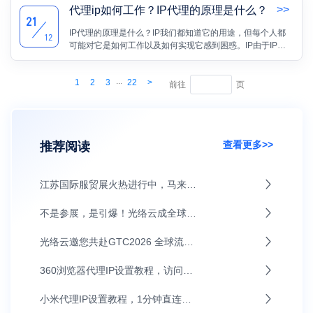
就会自动更换一个IP地址，极大地提升了网络安全性和隐私
>>
代理ip如何工作？IP代理的原理是什么？
保护。
21
IP代理的原理是什么？IP我们都知道它的用途，但每个人都
12
可能对它是如何工作以及如何实现它感到困惑。IP由于IP地
址资源非常宝贵，所以大多数用户使用动态上网IP地址，如
通过Modem，ISDN，ADSL，通过有线宽频和社区宽频上网
...
1
2
3
22
>
的计算机每次上网时都会临时分配一台IP地址。
前往
页
查看更多>>
推荐阅读
江苏国际服贸展火热进行中，马来西亚通讯部副部长张念群莅临指导
不是参展，是引爆！光络云成全球流量大会焦点
光络云邀您共赴GTC2026 全球流量大会，深圳见！
360浏览器代理IP设置教程，访问更灵活
小米代理IP设置教程，1分钟直连上网