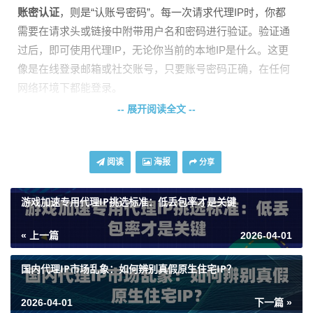
账密认证
，则是“认账号密码”。每一次请求代理IP时，你都
需要在请求头或链接中附带用户名和密码进行验证。验证通
过后，即可使用代理IP，无论你当前的本地IP是什么。这更
像是在线登录邮箱或社交账号，只要账号密码正确，在任何
网络环境下都能登录。
-- 展开阅读全文 --
安全性深度对比：谁更胜一筹？
安全是代理IP使用的生命线。我们来剖析一下两种方式在安
阅读
海报
分享
全层面的表现。
游戏加速专用代理IP挑选标准：低丢包率才是关键
白名单认证的优势在于其
天然的隔离性
。由于它严格绑定了
一个或几个特定的出口IP，即使你的账号信息意外泄露，攻
« 上一篇
2026-04-01
击者也无法从其他IP地址冒用，极大地降低了资源被盗用的
风险。这对于企业级应用，特别是需要固定IP出口进行数据
国内代理IP市场乱象：如何辨别真假原生住宅IP？
交互、爬虫采集等业务来说，提供了坚实的安全基础。天启
代理的终端IP授权服务正是基于此原理，为企业构建了一道
2026-04-01
下一篇 »