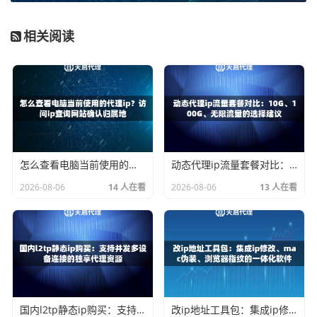
防火墙。
账密认证的灵活性带来了安全上的挑战。它的安全系数完全
相关阅读
依赖于账号密码的强度与保密性。一旦密码泄露，代理IP资
源就可能被他人滥用。采用账密认证必须辅以
复杂的密码策
略和定期的更换机制
。天启代理支持账号密码授权，并建议
用户结合强密码管理，以保障资源安全。
结论是
：在静态环境、固定IP出口的场景下，
白名单认证的
安全性更高
；而在动态IP或需要多人、多设备灵活使用的场
怎么查看电脑当前使用的代理ip？访问ip查询网站确认归属地
动态代理ip流量套餐对比：10G、100G、无限流量的选择建议
景下，账密认证配合严格的管理，也能达到可接受的安全水
2026-08-06
14 人在看
2026-08-06
13 人在看
平。
效率与便捷性：哪个更适合你？
除了安全，效率直接影响着工作流程的顺畅度。
白名单认证在首次设置成功后，后续使用就变得非常
省心高
国内l2tp静态ip购买：支持并发多设备连接的独享代理资源
改ip地址工具包：集成ip修改、mac伪装、浏览器指纹的一体化软件
效
。程序或工具无需再处理认证逻辑，直接发起请求即可，