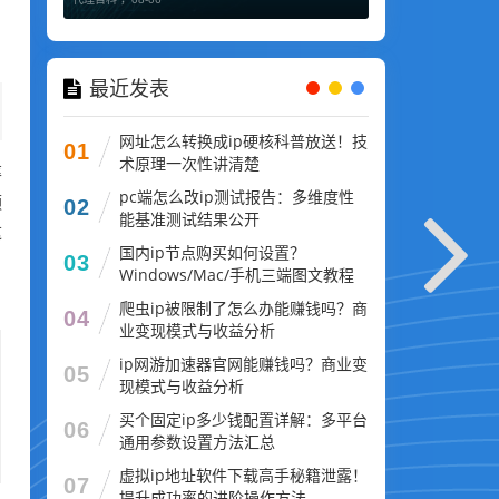
最近发表
网址怎么转换成ip硬核科普放送！技
01
术原理一次性讲清楚
率
pc端怎么改ip测试报告：多维度性
频
02
能基准测试结果公开
这
国内ip节点购买如何设置？
03
Windows/Mac/手机三端图文教程
爬虫ip被限制了怎么办能赚钱吗？商
04
业变现模式与收益分析
ip网游加速器官网能赚钱吗？商业变
05
现模式与收益分析
买个固定ip多少钱配置详解：多平台
06
通用参数设置方法汇总
虚拟ip地址软件下载高手秘籍泄露！
07
提升成功率的进阶操作方法