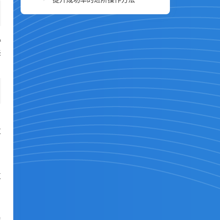
协
择
过
支