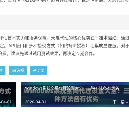
本低；长效IP（如1-24小时）适合连续操作，稳定性更高。天启代理
。
合评估技术实力和服务保障。天启代理的核心优势在于
技术驱动
：通
定。API接口和多种授权方式（如终端IP授权）让集成更便捷。对
源浪费。建议先通过试用测试效果，再决定长期合作。
读
海报
分享
Windows系统全局代理设置大全：三种方法各有优劣
-04-01
2026-04-01
下一篇 »