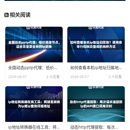
1. 浏览器手动配置（适合临时、少量任务）
相关阅读
以Chrome浏览器为例，在设置中搜索“代理”，打开代理设
置，手动填入你获取到的代理IP地址、端口、以及用户名和
密码（如果使用账号密码认证方式）。这种方式简单直接，
但每次更换IP都需要手动操作，效率较低。
2. 使用专业软件（适合大多数场景）
这是更推荐的方式。市面上有许多支持代理IP切换的软件，
全国动态pptp代理：低价混拨节点，适合非重要业务的ip更换
如何查看本机ip地址归属地？使用命令行和网页查询的两种方式
你只需在这些软件的设置中，选择代理协议（HTTP/HTTPS/
2026-08-07
2 人在看
2026-08-07
3 人在看
SOCKS5），然后填入天启代理提供的API链接或IP列表。
软件会自动调用接口获取新IP并定时切换，省去了手动操作
的麻烦。天启代理支持HTTP/HTTPS/SOCKS5三种协议，兼
容性非常好。
3. 在程序代码中集成（适合开发者或爬虫用户）
如果你是做程序开发，特别是数据采集，那么直接将代理IP
ip地址转换器在线工具：将域名转换为ip或ip查询详细地址
动态http代理提取：每次请求返回新ip的API接口调用示例