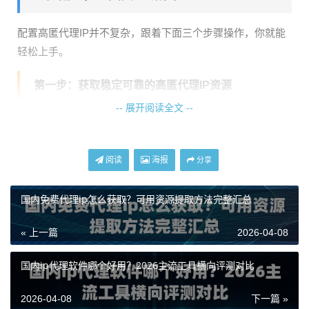
配置高匿代理IP并不复杂，跟着下面三个步骤操作，你就能
轻松上手。
第一步：获取稳定可靠的高匿代理IP资源
-- 展开阅读全文 --
这是所有操作的基础，IP资源的质量直接决定了隐藏效果和
后续使用的稳定性。你需要选择一个像
天启代理
这样提供企
阅读
海报
业级服务的供应商。天启代理的IP资源由运营商正规授权，
分享
自建机房保证了网络的纯净度，从源头上确保了IP的高匿性
和低延迟。获取IP的方式通常是通过API接口提取，天启代理
国内免费代理ip怎么获取？可用资源提取方法完整汇总
的API请求时间小于1秒，能让你快速拿到可用的IP地址。
« 上一篇
2026-04-08
第二步：选择并配置你的使用工具
国内ip代理软件哪个好用？2026主流工具横向评测对比
拿到IP后，你需要一个“帮手”来帮你使用它。根据你的需
2026-04-08
下一篇 »
求，主要有以下几种配置方式：