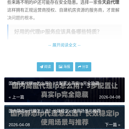
些来路不明的IP还可能存在安全隐患。选择一家像
天启代理
这样拥有正规运营商授权、自建机房资源的服务商，才是解
决问题的根本。
好用的代理IP服务应该具备哪些特质？
-- 展开阅读全文 --
抛开那些花哨的宣传语，一个真正能帮你高效完成工作的代
理IP服务，有几个硬指标是必须看的。
第一是IP的质量和纯净度。
IP是不是来自正规渠道？网络环
阅读
海报
分享
境干不干净？这直接决定了IP的可用率。如果IP可用率低，
你可能大部分时间都花在了频繁更换IP上，工作效率大打折
国内高匿代理ip怎么用？3步配置让真实ip完全隐藏
扣。
天启代理
的自建机房纯净网络，就从源头上保证了IP的
« 上一篇
2026-04-08
纯净和高可用性，其IP可用率可以稳定在99%以上。
第二是速度和稳定性。
响应延迟是关键。比如你需要快速抓
国内静态ip代理怎么选？长效稳定ip使用场景与推荐
取数据，IP的响应延迟如果动不动就几百毫秒甚至几秒，那
任务完成时间就会成倍增加。
天启代理
的响应延迟能控制在1
2026-04-08
下一篇 »