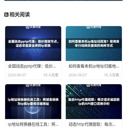
0毫秒以内，这对于需要高并发、快速响应的业务场景来说，
是至关重要的基础。
相关阅读
第三是协议支持和易用性。
一个好的服务应该能轻松接入到
你现有的工具或代码中。它应该支持常见的HTTP/HTTPS/S
OCKS5协议，并提供清晰易懂的API接口。这样无论你是用
在爬虫程序、营销工具还是其他业务系统里，都能快速上
手。
天启代理的核心优势解析
全国动态pptp代理：低价混拨节点，适合非重要业务的ip更换
如何查看本机ip地址归属地？使用命令行和网页查询的两种方式
2026-08-07
16 人在看
2026-08-07
16 人在看
基于上面提到的几点，我们来看看
天启代理
是如何具体实现
这些特性的。
在基础设施上，
天启代理
拥有全国200多个城市的节点，并
且是自建机房。这意味着他们对IP资源有完全的控制力，可
以有效避免外部网络波动带来的影响，确保线路的稳定和高
速。这种一手IP资源是很多代理服务商难以比拟的。
ip地址转换器在线工具：将域名转换为ip或ip查询详细地址
动态http代理提取：每次请求返回新ip的API接口调用示例