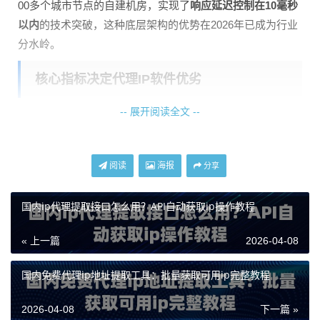
00多个城市节点的自建机房，实现了
响应延迟控制在10毫秒
以内
的技术突破，这种底层架构的优势在2026年已成为行业
分水岭。
核心指标决定代理IP软件优劣
-- 展开阅读全文 --
选择代理IP服务时需重点关注四个维度：
节点质量
：自建机房比混合节点更具稳定性，能避免第三方
资源带来的污染风险。天启代理采用纯净网络架构，IP可用
阅读
海报
分享
率长期保持在99%以上，这对需要连续作业的业务至关重
要。
国内ip代理提取接口怎么用？API自动获取ip操作教程
协议兼容性
：优秀的代理软件应同时支持HTTP/HTTPS/SO
« 上一篇
2026-04-08
CKS5协议。特别是SOCKS5协议在UDP传输场景下的表
现，直接影响文件传输等业务的效率。
国内免费代理ip地址提取工具：批量获取可用ip完整教程
响应效率
：接口请求时间需稳定在1秒内，动态IP切换速度要
2026-04-08
下一篇 »
快。天启代理通过分布式集群架构，实现了高并发调用时的