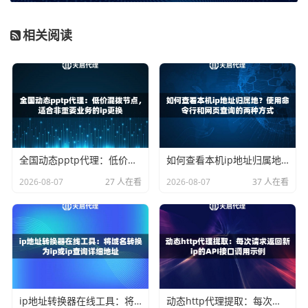
快速响应，即使业务量突发增长也能保持流畅。
相关阅读
去重机制
：智能去重功能可避免重复IP影响数据采集效果。
支持24小时自动去重和按需过滤的模式更为实用。
天启代理技术方案详解
作为企业级服务商，天启代理在三个方面形成技术壁垒：
首先是通过终端IP授权与账号密码双认证系统，既保障了资
全国动态pptp代理：低价混拨节点，适合非重要业务的ip更换
如何查看本机ip地址归属地？使用命令行和网页查询的两种方式
源安全性，又满足不同业务的接入需求。其API接口支持自
2026-08-07
27 人在看
2026-08-07
37 人在看
定义提取数量、存活时间等参数，开发者可快速集成到现有
系统中。
其次在IP资源管理上，平台提供动态IP与静态IP两种方案：
短效动态IP适合需要频繁更换IP的场景，而长效静态IP则针
对需要固定地址的业务。这种灵活性使企业可根据业务周期
合理控制成本。
ip地址转换器在线工具：将域名转换为ip或ip查询详细地址
动态http代理提取：每次请求返回新ip的API接口调用示例