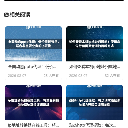
都无需再输入账号密码。这种方式特别适合在固定服务器上
部署的应用，省去了在代码中管理密码的麻烦。
相关阅读
方式二：账号密码认证（用户名密码认证）
当你的本地IP不固定（例如家用宽带），或者需要多人多地
共同使用时，账号密码认证是更灵活的选择。它的格式通常
有两种：
1.
标准格式
：在代理软件中单独填写用户名和密码字段。
2.
集成到URL中
：这是一种非常常见的格式，尤其在使用代
全国动态pptp代理：低价混拨节点，适合非重要业务的ip更换
如何查看本机ip地址归属地？使用命令行和网页查询的两种方式
码请求时。它会将认证信息直接整合进代理地址里，格式
2026-08-07
23 人在看
2026-08-07
32 人在看
为：
http://用户名:密码@ip:port
例如，如果你的用户名为`tianqi_user`，密码为`123456`，IP
和端口是`123.123.123.123:8080`，那么完整的认证代理地址
就是：
ip地址转换器在线工具：将域名转换为ip或ip查询详细地址
动态http代理提取：每次请求返回新ip的API接口调用示例