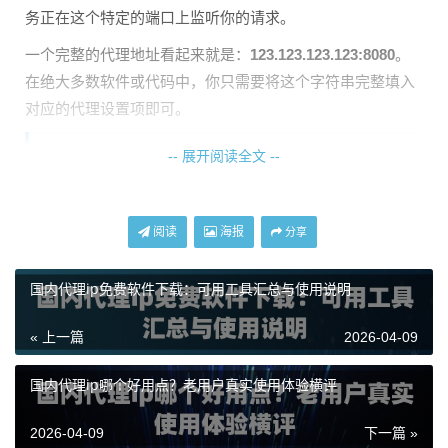
务正在这个特定的端口上监听你的请求。
一个完整的代理地址看起来就是：
123.123.123.123:8080
。
在绝大多数软件或代码中，你只需要将这个字符串完整填入
对应的代理设置项即可。
-- 展开阅读全文 --
认证代理的使用规范：账号密码认证
天启代理等专业服务商提供的代理IP，通常都是“认证代
阅读
海报
分享
理”。这意味着你不能直接使用IP和端口，还需要通过身份验
证，以确保资源的安全和专享。认证方式主要有两种，你需
国内代理ip免费软件下载：可用工具汇总与使用说明
要根据服务商提供的具体信息来选择。
方式一：终端IP授权（白名单认证）
« 上一篇
2026-04-09
这是最简单的一种方式。你只需要将你本地电脑或服务器的
国内代理ip哪个好用点？老用户真实使用体验横评
公网IP地址，添加到天启代理的用户后台IP白名单中。设置
成功后，只要是从这个IP发起的请求，使用天启代理的IP时
2026-04-09
下一篇 »