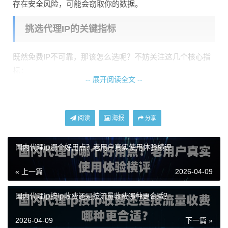
存在安全风险，可能会窃取你的数据。
挑选代理IP的关键指标
既然免费IP不可靠，那该怎么选呢？不妨关注这几个核心指
标：
-- 展开阅读全文 --
可用率：
这个指标直接关系到IP能不能用。天启代理的IP可
用率长期保持在99%以上，这意味着100个IP里至少有99个能
正常使用，不会出现大面积失效的情况。
阅读
海报
分享
响应速度：
延迟越低越好。如果IP响应慢，会拖慢整个工作
国内代理ip哪个好用点？老用户真实使用体验横评
效率。好的代理服务延迟应该控制在10毫秒以内，这样几乎
感觉不到延迟。
« 上一篇
2026-04-09
稳定性：
IP是否容易断线？天启代理的自建机房和纯净网络
国内代理ip按ip收费还是按流量收费哪种更合适？
保证了IP的长期稳定，不会出现忽快忽慢的问题。
协议支持：
常见的HTTP/HTTPS/SOCKS5协议都要支持，这
2026-04-09
下一篇 »