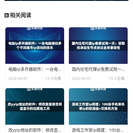
样才能适应不同的业务场景。
天启代理的技术优势解析
相关阅读
作为企业级服务商，天启代理在技术上确实有独到之处。他
们全国布局了200多个城市节点，所有机房都是自建的，这
意味着对IP资源有完全的控制权。相比于那些转手多次的二
手IP，自建机房的IP更加纯净，被封禁的概率大大降低。
特别是在高并发场景下，天启代理的分布式集群架构表现突
电脑ip多开器软件：一台电脑模拟多个不同城市ip访问的技术
国内住宅代理ip免费试用一天：获取纯净原生节点测试业务兼容性
出。比如同时需要上千个IP进行数据采集时，系统能够自动
2026-08-05
13 人在看
2026-08-05
15 人在看
分配资源，保证每个业务都能获得稳定的代理服务。这种技
术架构对于需要大规模IP的业务来说至关重要。
实际应用场景举例
举个例子，某电商数据监测团队需要实时跟踪商品价格变
化。他们之前使用免费IP，经常因为IP失效错过重要数据。
改yyip地址的软件：修改歪歪语音频道显示的归属地工具
游戏工作室ip搭建：100台手机单机单ip的软路由+交换机方案