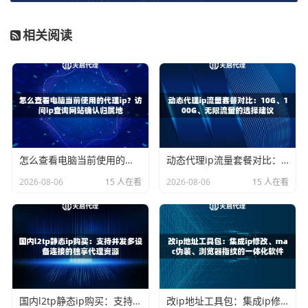
以天启代理为例，其免费试用流程设计得非常简洁，旨在让
相关阅读
用户快速体验到核心服务。天启代理提供运营商正规授权的
优质IP资源，这对于追求稳定性和高可用率的用户来说是个
好消息。
试用过程大致如下：访问天启代理官网，找到免费试用入
口，通常只需要简单的注册或联系客服即可获取测试权限。
试用期间，你可以体验到其核心服务特点，例如：
怎么查看电脑当前使用的代理ip？访问ip查询网站确认归属地
动态代理ip流量套餐对比：10G、100G、无限流量的选择建议
高速稳定：
试用时你会感受到其自建机房带来的纯净网
络环境，IP可用率高达99%以上，响应延迟极低。
2026-08-06
15 人在看
2026-08-06
15 人在看
协议全面：
支持HTTP/HTTPS/SOCKS5三种主流协
议，方便你适配不同的业务工具和脚本。
节点丰富：
覆盖全国200多个城市的IP节点，可以根据
需要灵活选择。
通过试用，你可以亲自验证这些参数是否如宣传所说，判断
其是否能为你的业务提供有效支持。
国内l2tp静态ip购买：支持并发多设备连接的独享代理资源
改ip地址工具包：集成ip修改、mac伪装、浏览器指纹的一体化软件