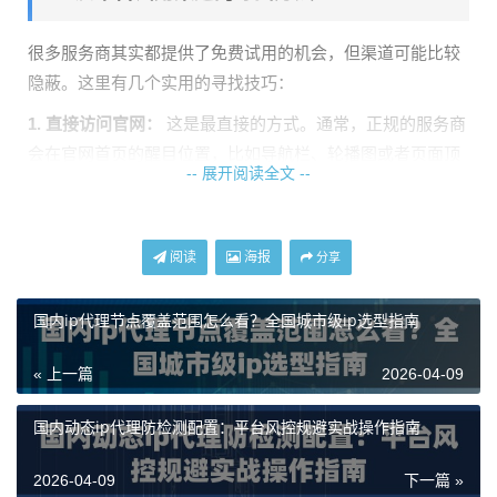
很多服务商其实都提供了免费试用的机会，但渠道可能比较
隐蔽。这里有几个实用的寻找技巧：
1. 直接访问官网：
这是最直接的方式。通常，正规的服务商
会在官网首页的醒目位置，比如导航栏、轮播图或者页面顶
-- 展开阅读全文 --
部/底部，设置“免费试用”的入口。仔细浏览这些区域，往往
能有所发现。
2. 关注官方活动：
一些服务商会通过官方社交媒体账号（如
阅读
海报
分享
公众号、知乎专栏）或邮件列表发布试用活动。保持关注可
以及时获取信息。
国内ip代理节点覆盖范围怎么看？全国城市级ip选型指南
3. 联系客服咨询：
如果在官网上没有找到明确的试用入口，
« 上一篇
2026-04-09
不妨直接联系在线客服。直接询问是否有免费试用政策，通
常能得到最准确的答复。
国内动态ip代理防检测配置：平台风控规避实战操作指南
天启代理免费试用体验详解
2026-04-09
下一篇 »