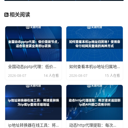
体测试
相关阅读
需要强调的是，这个表格只是一个大致的参考。实际速度会
随着网络环境、使用时间等因素变化。最可靠的方法还是亲
自测试。
如何测试代理节点的真实速度？
测试代理速度不能只看ping值，需要从多个维度综合判断。
全国动态pptp代理：低价混拨节点，适合非重要业务的ip更换
如何查看本机ip地址归属地？使用命令行和网页查询的两种方式
一个实用的方法是“三位一体”测试法：
2026-08-07
14 人在看
2026-08-07
15 人在看
1. 连接延迟测试：
这指的是代理服务器响应你请求的时间。
天启代理的响应延迟可以控制在
≤10毫秒
，这个指标直接影
响了操作的“跟手”程度。
2. 下载速度测试：
通过代理下载一个小文件，观察实际传输
速率。这反映了代理服务器的带宽能力。
3. 稳定性测试：
保持连接一段时间（比如15-30分钟），看速
ip地址转换器在线工具：将域名转换为ip或ip查询详细地址
动态http代理提取：每次请求返回新ip的API接口调用示例