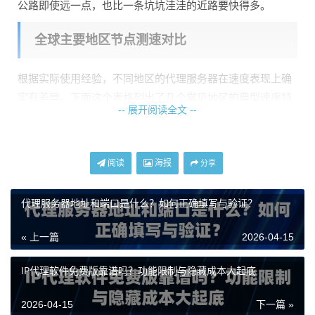
公路即使远一点，也比一条坑坑洼洼的近路要快得多。
全球主要地区节点测速对比
根据实际使用经验，不同地区的代理服务器在速度表现上确
实有差异。下面这个表格列出了几个常见地区的典型速度特
-- 展开阅读全文 --
征，供你参考：
地区
速度特点
适用场景
阅读
海报
分享
北美（美
连接稳定，带宽大，到
常规业务，数据采
西）
中国大陆的线路优化较
集，访问欧美服务
好
代理服务器地址和端口是什么？如何正确填写与验证？
欧洲（德
网络质量高，延迟中
访问欧洲本地服
国、英国）
等，稳定性好
务，跨境电商业务
« 上一篇
2026-04-15
东南亚（新
物理距离近，延迟较
对延迟敏感的业
加坡、日
低，但部分线路可能拥
务，需要快速响应
IP代理软件免费版靠谱吗？功能限制与隐藏成本大起底
本）
堵
的操作
2026-04-15
下一篇 »
其他地区
速度表现不一，需要具
特定地区业务需求