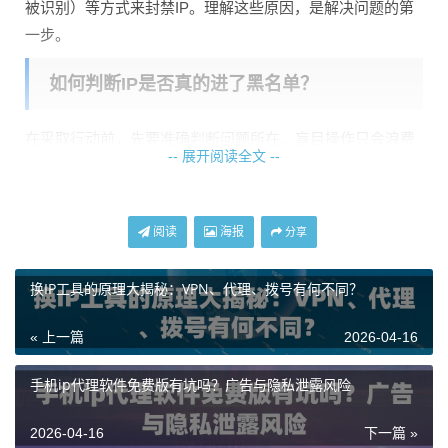
被识别）等方式来封禁IP。理解这些原因，是解决问题的第
一步。
如何判断IP是否真的进了黑名单？
在采取行动前，先要准确判断问题所在。盲目操作只会浪费
-- 展开阅读全文 --
时间。你可以通过以下几种简单的方法来验证：
1. 本地直接访问测试：
最直接的方法是将这个代理IP配置到
你的本地浏览器或工具中，尝试访问一个常见的、对代理不
阅读
海报
分享
敏感的网站（比如搜索引擎首页）。如果连这个都访问失
败，那很可能是代理服务器本身出了问题，或者网络不通。
换IP工具的原理大揭秘：VPN、代理、拨号有何不同？
2. 目标网站访问测试：
如果第一步成功，再用这个IP去访问
« 上一篇
2026-04-16
你的目标网站。如果目标网站打不开，但换成一个全新的IP
（比如你的本地网络IP）就能正常访问，那么基本可以确定
手机ip代理软件免费版有坑吗？广告与隐私泄露风险
是这个代理IP被目标网站封禁了。
2026-04-16
下一篇 »
3. 使用在线IP检测工具：
有些在线服务可以帮你检测某个IP