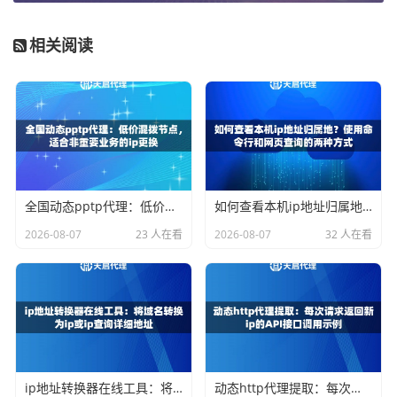
的声誉或是否被列入公开的黑名单数据库。虽然这不完全准
确（因为网站多用私有黑名单），但可以作为参考。
相关阅读
IP被封后的紧急处理与自救策略
一旦确认IP被封，可以立即尝试以下方法：
降低访问频率与改变行为模式：
如果业务允许，立即大幅降
低请求频率，并引入随机的时间间隔，让访问行为看起来更
全国动态pptp代理：低价混拨节点，适合非重要业务的ip更换
如何查看本机ip地址归属地？使用命令行和网页查询的两种方式
接近真人。这是最直接、成本最低的缓解措施。
2026-08-07
23 人在看
2026-08-07
32 人在看
检查并优化请求头（Headers）：
很多初级爬虫或自动化脚
本会使用默认的、不完整的请求头，这等于告诉网站“我不是
正常浏览器”。确保你的请求头包含完整的`User-Agent`、`Ac
cept-Language`等字段，模拟真实浏览器。
切换IP地址：
这是最有效也是最根本的解决方法。如果你使
用的是动态IP服务，直接通过API获取一个新的IP替换掉被封
ip地址转换器在线工具：将域名转换为ip或ip查询详细地址
动态http代理提取：每次请求返回新ip的API接口调用示例