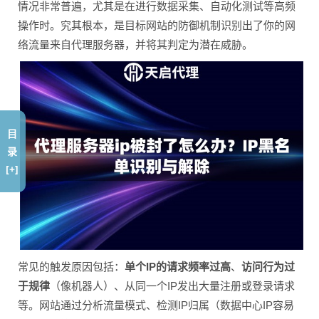
情况非常普遍，尤其是在进行数据采集、自动化测试等高频
操作时。究其根本，是目标网站的防御机制识别出了你的网
络流量来自代理服务器，并将其判定为潜在威胁。
目
录
[+]
常见的触发原因包括：
单个IP的请求频率过高
、
访问行为过
于规律
（像机器人）、从同一个IP发出大量注册或登录请求
等。网站通过分析流量模式、检测IP归属（数据中心IP容易