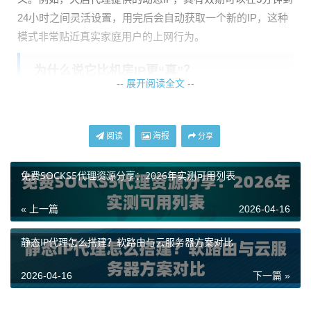
24小时之间灵活设置，用完后会自动获取一个新的IP，这种
模式非常贴近真实家庭用户的上网行为。
为什么说它比机房IP更“真”？
-- 展开阅读全文 --
这里的“真”，指的是在目标网站看来，你的访问行为更像一
个正常的个人用户，而不是一个机器程序。这主要源于以下
阅读
海报
分享
几个关键区别：
1. 来源完全不同
免费SOCKS5代理资源分享：2026年实测可用列表
机房IP，顾名思义，来自于数据中心或云服务商。这些IP段
« 上一篇
2026-04-16
是公开的、集中管理的，网站管理员很容易就能识别出来，
并将其标记为“数据中心IP”。而动态住宅代理IP来源于千家万
静态IP代理怎么搭建？软路由与云服务器方案对比
户的真实宽带，其IP地址属于运营商分配给家庭用户的地址
池，与普通网民毫无二致。
2026-04-16
下一篇 »
2. 行为模式更逼真