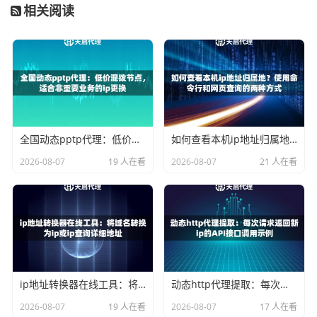
相关阅读
想象一下，一个正常用户会固定用一个IP地址，24小时不间
断地访问同一个网站吗？通常不会。家庭宽带的IP地址通常
是动态分配的，可能几天甚至几小时就会变一次。动态住宅
代理模拟的正是这种自然、不规律的IP变更行为，有效避免
了因IP长期不变而触发的网站风控。
3. 信任度天差地别
全国动态pptp代理：低价混拨节点，适合非重要业务的ip更换
如何查看本机ip地址归属地？使用命令行和网页查询的两种方式
网站为了安全和公平，会对访问者进行“信誉评估”。一个来
自知名数据中心的IP，由于其可能被大量爬虫或自动化工具
2026-08-07
19 人在看
2026-08-07
21 人在看
使用，信誉度天然较低，更容易被限制、验证或直接封禁。
而一个来自普通家庭的IP，信誉度通常很高，被拦截的概率
大大降低。天启代理的IP资源正是通过运营商正规授权，确
保了IP的纯净度和高可信度。
动态住宅代理IP的核心优势
ip地址转换器在线工具：将域名转换为ip或ip查询详细地址
动态http代理提取：每次请求返回新ip的API接口调用示例
2026-08-07
19 人在看
2026-08-07
17 人在看
除了“真”，它在实际应用中还有几个实实在在的好处：