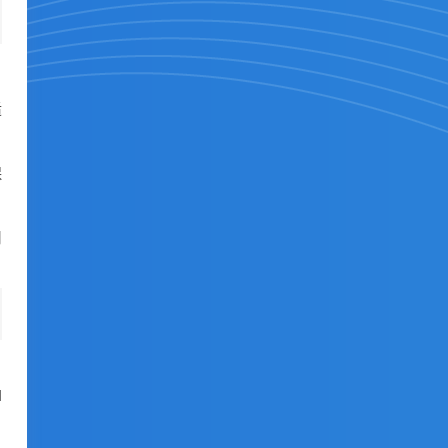
适
保
用
I