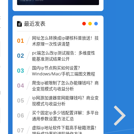
率
最近发表
水
网址怎么转换成ip硬核科普放送！技
01
术原理一次性讲清楚
pc端怎么改ip测试报告：多维度性
02
能基准测试结果公开
启
国内ip节点购买如何设置？
03
Windows/Mac/手机三端图文教程
爬虫ip被限制了怎么办能赚钱吗？商
，
04
业变现模式与收益分析
和
ip网游加速器官网能赚钱吗？商业变
05
现模式与收益分析
买个固定ip多少钱配置详解：多平台
06
通用参数设置方法汇总
虚拟ip地址软件下载高手秘籍泄露！
07
提升成功率的进阶操作方法