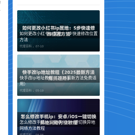
的
务
如何更改小红书ip属地：5步快速修改位置
方法
代理百科 ，
07-10
快手改ip地址教程（2025最新方法免费适
用）
代理百科 ，
05-19
怎么修改手机ip：安卓/iOS一键切换异地
网络方法教程
代理百科 ，
08-06