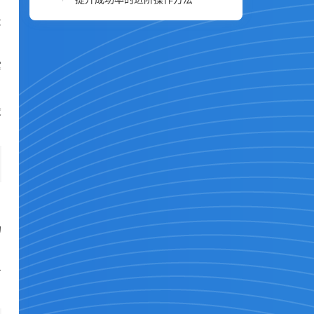
景
掌
设
场
方