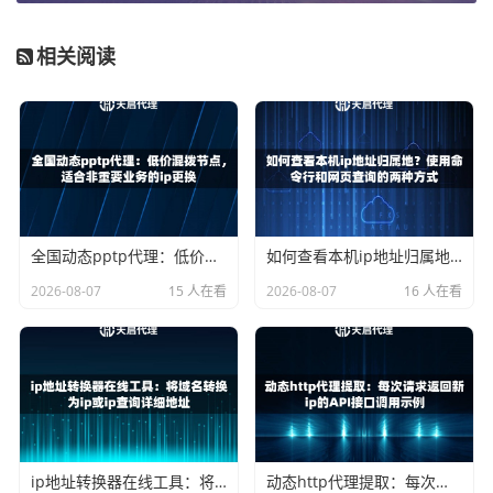
在Windows 10或11系统中配置SOCKS5代理并不复杂，以下
是详细步骤：
相关阅读
1. 打开
设置
，进入
网络和Internet
选项。
2. 在左侧菜单中选择
代理
，找到
手动设置代理
部分。
3. 打开
使用代理服务器
开关，然后填写代理服务器地址和端
口。
4. 在
代理服务器地址
栏填入从天启代理获取的服务器地址，
全国动态pptp代理：低价混拨节点，适合非重要业务的ip更换
如何查看本机ip地址归属地？使用命令行和网页查询的两种方式
如
proxy.tianqiip.com
。
2026-08-07
15 人在看
2026-08-07
16 人在看
5. 在
端口
栏填入对应的端口号，通常是1080或1081。
6. 如果代理服务需要认证，勾选
“对本地地址不使用代理服
务器”
选项，然后点击保存。
需要注意的是，Windows系统自带的代理设置是全局的，会
影响所有网络应用。如果只需要特定软件使用代理，最好在
ip地址转换器在线工具：将域名转换为ip或ip查询详细地址
动态http代理提取：每次请求返回新ip的API接口调用示例
软件内部进行设置。