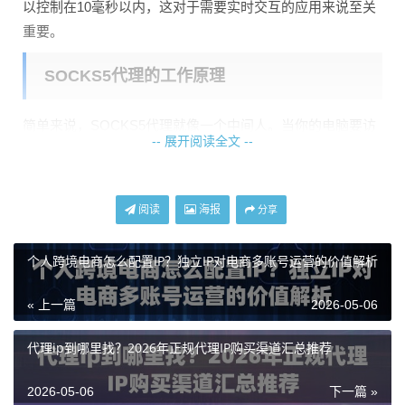
以控制在10毫秒以内，这对于需要实时交互的应用来说至关
重要。
SOCKS5代理的工作原理
简单来说，SOCKS5代理就像一个中间人。当你的电脑要访
-- 展开阅读全文 --
问目标服务器时，请求不是直接发送过去，而是先发给SOC
KS5代理服务器，再由它转发给目标服务器。这样做的好处
是，目标服务器看到的是代理服务器的IP地址，而不是你的
阅读
海报
分享
真实IP。
SOCKS5是SOCKS协议的最新版本，相比之前的版本，它
个人跨境电商怎么配置IP？独立IP对电商多账号运营的价值解析
支持更全面的认证方式，并且可以处理更复杂的网络请求。
« 上一篇
2026-05-06
这也是为什么很多对网络环境有特殊要求的软件会推荐使用
SOCKS5代理的原因。
代理ip到哪里找？2026年正规代理IP购买渠道汇总推荐
Windows系统配置SOCKS5代理
2026-05-06
下一篇 »