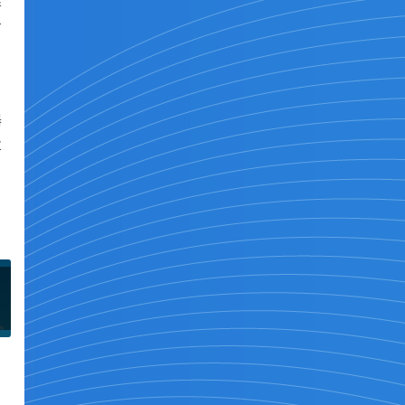
导
有
器
业