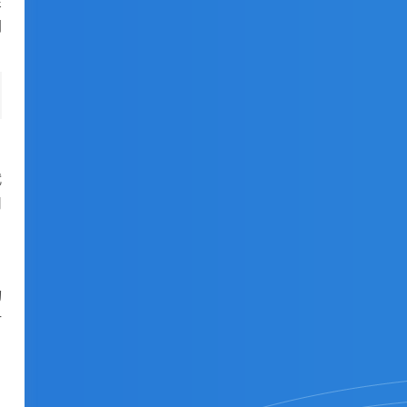
在
网
代
用
询
对