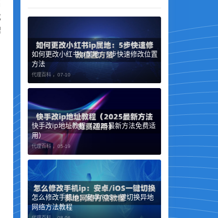
当
或
理
如何更改小红书ip属地：5步快速修改位置
方法
代理百科 ，
07-10
快手改ip地址教程（2025最新方法免费适
用）
代理百科 ，
05-19
怎么修改手机ip：安卓/iOS一键切换异地
网络方法教程
代理百科 ，
08-06