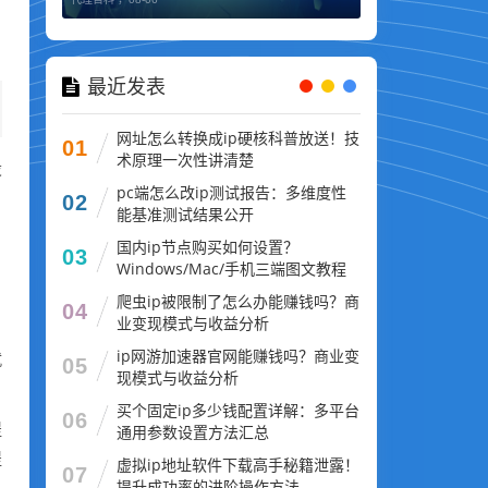
最近发表
网址怎么转换成ip硬核科普放送！技
01
术原理一次性讲清楚
设
pc端怎么改ip测试报告：多维度性
02
能基准测试结果公开
国内ip节点购买如何设置？
03
Windows/Mac/手机三端图文教程
爬虫ip被限制了怎么办能赚钱吗？商
04
业变现模式与收益分析
ip网游加速器官网能赚钱吗？商业变
就
05
现模式与收益分析
买个固定ip多少钱配置详解：多平台
06
提
通用参数设置方法汇总
提
虚拟ip地址软件下载高手秘籍泄露！
07
提升成功率的进阶操作方法