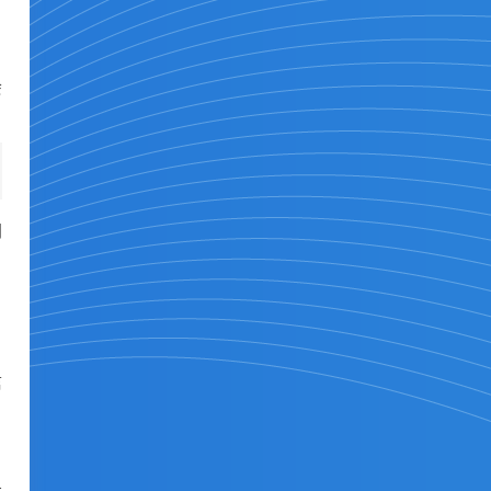
会
网
信