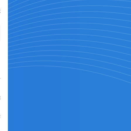
流
，
务
独
活