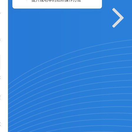
各
导
将
资
户
这