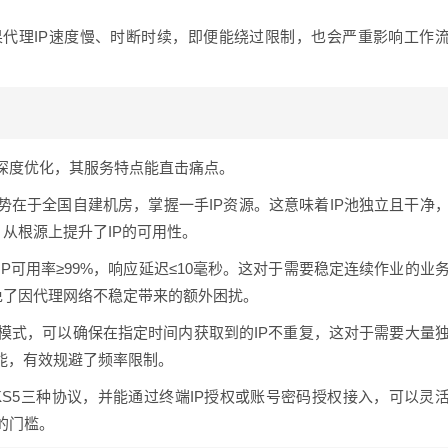
代理IP速度慢、时断时续，即便能绕过限制，也会严重影响工作
。
？
深度优化，其服务特点能直击痛点。
势在于全国自建机房，掌握一手IP资源。这意味着IP池独立且干净
，从根源上提升了IP的可用性。
IP可用率≥99%，响应延迟≤10毫秒。这对于需要稳定连续作业的业
免了因代理网络不稳定带来的额外困扰。
模式，可以确保在指定时间内获取到的IP不重复，这对于需要大量
能，有效规避了频率限制。
SOCKS5三种协议，并能通过终端IP授权或账号密码授权接入，可以灵
的门槛。