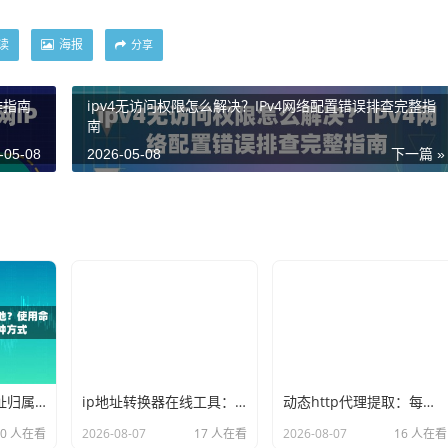
读
海报
分享
作指南
ipv4无访问权限怎么解决？IPv4网络配置错误排查完整指
南
-05-08
2026-05-08
下一篇 »
如何查看本机ip地址归属地？使用命令行和网页查询的两种方式
ip地址转换器在线工具：将域名转换为ip或ip查询详细地址
动态http代理提取：每次请求返回新ip的API接口调用示例
20 人在看
2026-08-07
17 人在看
2026-08-07
16 人在看