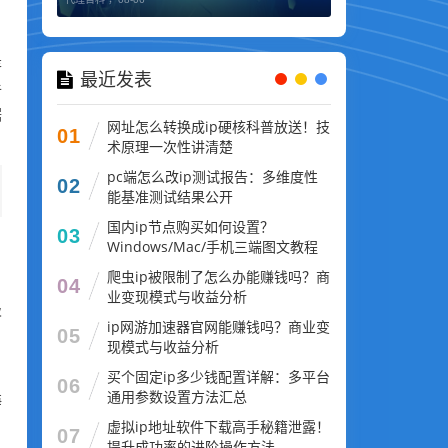
是
最近发表
手
据
网址怎么转换成ip硬核科普放送！技
01
术原理一次性讲清楚
pc端怎么改ip测试报告：多维度性
02
能基准测试结果公开
国内ip节点购买如何设置？
03
Windows/Mac/手机三端图文教程
爬虫ip被限制了怎么办能赚钱吗？商
04
业变现模式与收益分析
极
ip网游加速器官网能赚钱吗？商业变
05
现模式与收益分析
买个固定ip多少钱配置详解：多平台
06
通用参数设置方法汇总
海
虚拟ip地址软件下载高手秘籍泄露！
07
提升成功率的进阶操作方法