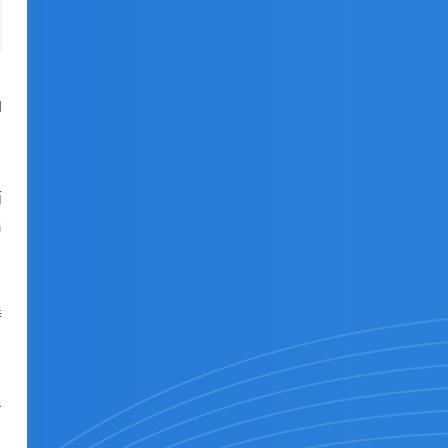
I
而
启
持
务