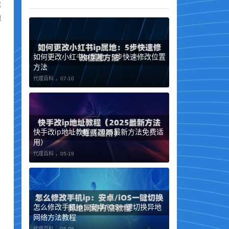
像
地
如何更改小红书ip属地：5步快速修改位置
方法
代理百科 ，
07-10
快手改ip地址教程（2025最新方法免费适
用）
代理百科 ，
05-19
怎么修改手机ip：安卓/iOS一键切换异地
网络方法教程
代理百科 ，
08-06