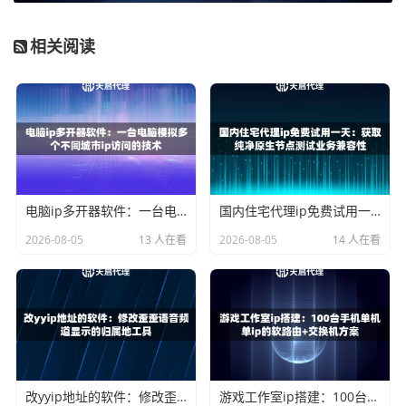
核心区别：一图看懂谁为谁服务
相关阅读
两者的根本区别在于服务的对象不同。
对比项
正向代理
反向代理
代理位
靠近客户端
靠近服务器端
置
服务对
为客户端服务，隐藏客
为服务器端服务，隐藏
象
户端
服务器
电脑ip多开器软件：一台电脑模拟多个不同城市ip访问的技术
国内住宅代理ip免费试用一天：获取纯净原生节点测试业务兼容性
使用场
隐藏真实IP、数据采
负载均衡、安全防护、
2026-08-05
13 人在看
2026-08-05
14 人在看
景
集、绕过限制
缓存加速
在代理
天启代理提供的动态I
企业利用天启代理的IP
IP中的
P、静态IP，供客户端
资源构建自己的代理服
应用
业务使用
务集群
正向代理的典型应用场景
改yyip地址的软件：修改歪歪语音频道显示的归属地工具
游戏工作室ip搭建：100台手机单机单ip的软路由+交换机方案