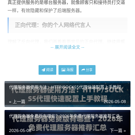
真正提供服务的是哪台服务器，就像顾客只和接待员打交道
一样，有效隐藏和保护了后端服务器。
正向代理：你的个人网络代言人
理解了反向代理，我们再看看更常见的正向代理。继续用餐
-- 展开阅读全文 --
厅的例子，这次你是一位顾客，但这家餐厅只对会员开放。
你不是会员，于是你联系了一位中介（正向代理），由他代
替你以会员身份进入餐厅消费。对你来说，中介帮你解决了
阅读
海报
分享
“身份”问题。
在网络世界中，正向代理是站在客户端（比如你的电脑）这
代理服务器使用方法：HTTP/SOCKS5代理快速配置上手教程
一边的。当你使用天启代理的IP资源时，你的所有网络请求
« 上一篇
2026-05-08
会先发送到天启代理的服务器，再由这台服务器去访问目标
网站。目标网站看到的是代理服务器的IP地址，而非你的真
代理服务器免费版有哪些？2026年免费代理服务器推荐汇总
实IP。这常用于聚合数据、价格监控等需要隐藏自身真实身
份的业务场景。
2026-05-08
下一篇 »