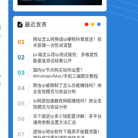
最近发表
]
通
网址怎么转换成ip硬核科普放送！技
01
术原理一次性讲清楚
pc端怎么改ip测试报告：多维度性
02
能基准测试结果公开
国内ip节点购买如何设置？
03
o
Windows/Mac/手机三端图文教程
因
爬虫ip被限制了怎么办能赚钱吗？商
04
业变现模式与收益分析
ip网游加速器官网能赚钱吗？商业变
05
过
现模式与收益分析
且
买个固定ip多少钱配置详解：多平台
06
用
通用参数设置方法汇总
虚拟ip地址软件下载高手秘籍泄露！
07
提升成功率的进阶操作方法