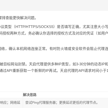
骤排查能更快解决问题。
议类型（HTTP/HTTPS/SOCKS5）是否填写正确，尤其注意大小
密码授权两种方式，务必确认你选择的授权方式及对应的凭证（如用
网络，确认本机网络连接正常。有时防火墙或安全软件会阻止代理
被目标网站封禁。天启代理提供多种IP类型，如3-30分钟的动态IP
请通过API重新获取一个新鲜的IP再试。天启代理的API请求时间小于
解决思路
无响应；网络延
尝试Ping代理服务器；更换延迟更低的代理节点。