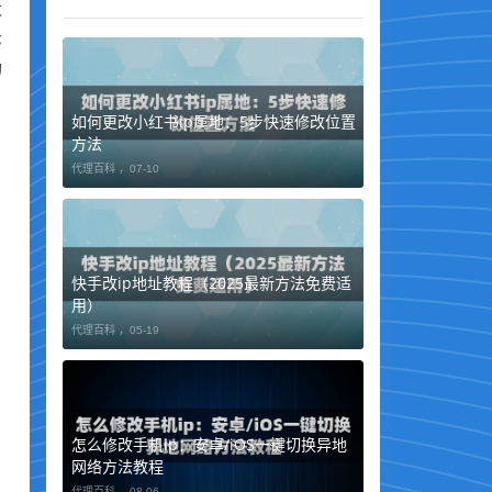
大
示
功
如何更改小红书ip属地：5步快速修改位置
方法
代理百科 ，
07-10
快手改ip地址教程（2025最新方法免费适
用）
代理百科 ，
05-19
怎么修改手机ip：安卓/iOS一键切换异地
网络方法教程
代理百科 ，
08-06