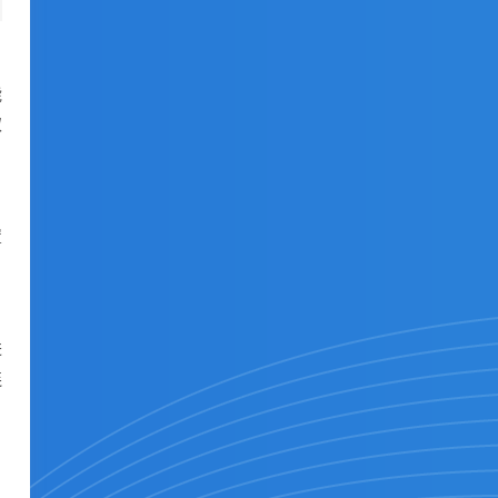
能
取
置
进
连