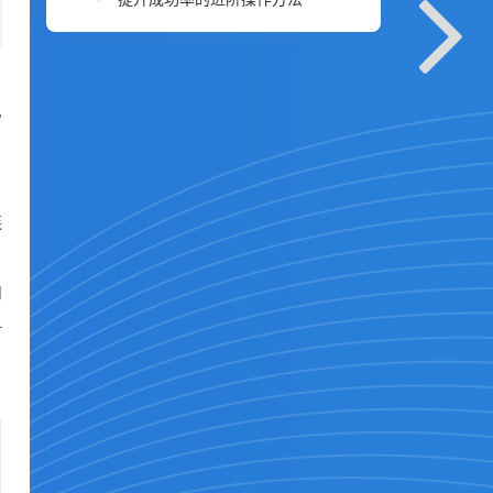
写
户
连
和
1