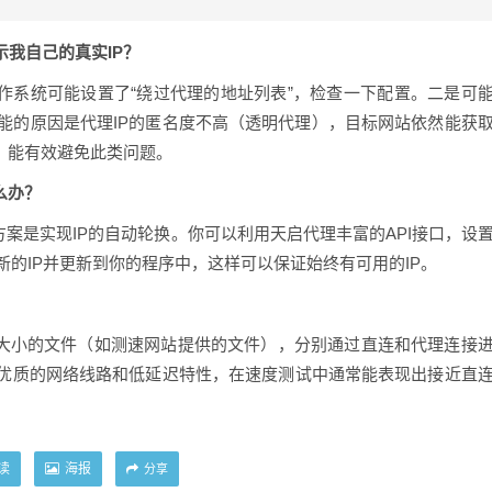
示我自己的真实IP？
作系统可能设置了“绕过代理的地址列表”，检查一下配置。二是可
能的原因是代理IP的匿名度不高（透明代理），目标网站依然能获
高，能有效避免此类问题。
么办？
案是实现IP的自动轮换。你可以利用天启代理丰富的API接口，设
新的IP并更新到你的程序中，这样可以保证始终有可用的IP。
知大小的文件（如测速网站提供的文件），分别通过直连和代理连接
优质的网络线路和低延迟特性，在速度测试中通常能表现出接近直
读
海报
分享