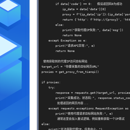
        if data['code'] == 0:   假设返回码0为成功

            ip_data = data['data'][0]

            proxy = f"{ip_data['ip']}:{ip_data['por
            return {'http': f'http://{proxy}', 'htt
        else:

            print("获取代理IP失败:", data['msg'])

            return None

    except Exception as e:

        print("请求API异常:", e)

        return None

 使用获取到的代理IP访问目标网站

target_url = "你要采集的目标网页URL"

proxies = get_proxy_from_tianqi()

if proxies:

    try:

        response = requests.get(target_url, proxies
        print("采集成功，状态码:", response.status_cod
         处理返回的网页内容...

    except requests.exceptions.RequestException as 
        print("使用代理请求目标网站失败:", e)

         通常这里会加入重试逻辑，例如重新获取一个IP再试

else:
