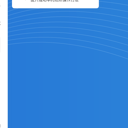
启
代
，
I