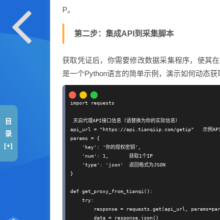
P。
第二步：集成API到采集脚本
获取凭证后，你需要修改数据采集程序，使其在发
是一个Python语言的简单示例，演示如何动态获
import requests

目
 天启代理API接口信息（请替换为你的实际信息）

api_url = "https://api.tianqiip.com/getip"   示例AP
录
params = {

[+]
    'key': '你的授权密钥',

    'num': 1,       获取1个IP

    'type': 'json'  返回格式为JSON

}

def get_proxy_from_tianqi():

    try:

        response = requests.get(api_url, params=par
        data = response.json()
