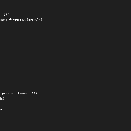
t']}"

ps': f'https://{proxy}'}

=proxies, timeout=10)

e)

e:
