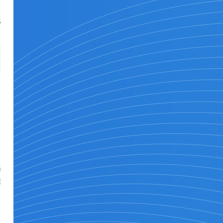
免
、
，
集
进