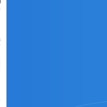
轮
满
可
，
下