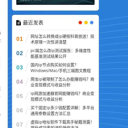
最近发表
码
网址怎么转换成ip硬核科普放送！技
01
你
术原理一次性讲清楚
pc端怎么改ip测试报告：多维度性
02
能基准测试结果公开
国内ip节点购买如何设置？
03
Windows/Mac/手机三端图文教程
爬虫ip被限制了怎么办能赚钱吗？商
04
业变现模式与收益分析
规
ip网游加速器官网能赚钱吗？商业变
05
务
现模式与收益分析
买个固定ip多少钱配置详解：多平台
06
通用参数设置方法汇总
协
虚拟ip地址软件下载高手秘籍泄露！
07
提升成功率的进阶操作方法