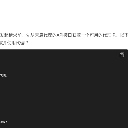
起请求前，先从天启代理的API接口获取一个可用的代理IP。以
取并使用代理IP：
I地址

ams)
