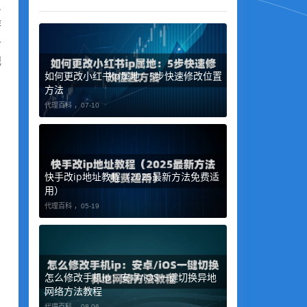
反
作
务
规
如何更改小红书ip属地：5步快速修改位置
方法
代理百科 ，
07-10
快手改ip地址教程（2025最新方法免费适
用）
代理百科 ，
05-19
怎么修改手机ip：安卓/iOS一键切换异地
网络方法教程
代理百科 ，
08-06