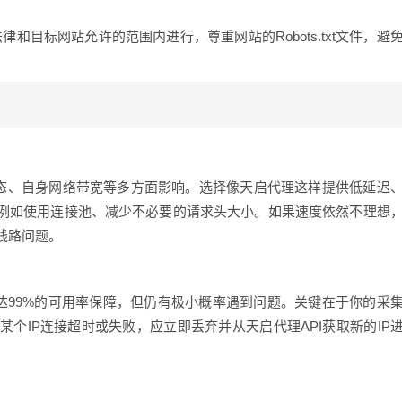
律和目标网站允许的范围内进行，尊重网站的Robots.txt文件，避
器状态、自身网络带宽等多方面影响。选择像天启代理这样提供低延迟
，例如使用连接池、减少不必要的请求头大小。如果速度依然不理想
线路问题。
了高达99%的可用率保障，但仍有极小概率遇到问题。关键在于你的采
某个IP连接超时或失败，应立即丢弃并从天启代理API获取新的IP