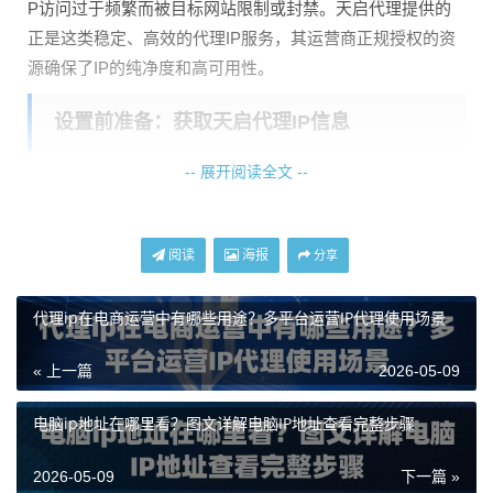
P访问过于频繁而被目标网站限制或封禁。天启代理提供的
正是这类稳定、高效的代理IP服务，其运营商正规授权的资
源确保了IP的纯净度和高可用性。
设置前准备：获取天启代理IP信息
-- 展开阅读全文 --
在开始配置系统之前，你需要从天启代理的后台获取关键的
连接信息。这些信息通常包括：
代理服务器地址
：例如 proxy.tianqiip.com
阅读
海报
分享
端口号
：例如 8080
代理ip在电商运营中有哪些用途？多平台运营IP代理使用场景
协议类型
：天启代理支持HTTP、HTTPS和SOCKS5协
议，请根据你的业务需求选择。
« 上一篇
2026-05-09
认证方式
：天启代理支持终端IP授权和账号密码授权。
如果使用账号密码授权，你还需要准备好用户名和密
电脑ip地址在哪里看？图文详解电脑IP地址查看完整步骤
码。
天启代理的API接口请求时间小于1秒，这意味着你获取IP信
2026-05-09
下一篇 »