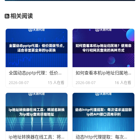
息的速度非常快，不会影响工作效率。准备好这些信息，我
们就可以开始配置了。
相关阅读
Windows系统代理IP设置教程
Windows系统的设置相对直观，主要通过图形化界面完成。
详细步骤：
打开“设置” > “网络和Internet” > “代理”。
全国动态pptp代理：低价混拨节点，适合非重要业务的ip更换
如何查看本机ip地址归属地？使用命令行和网页查询的两种方式
在“手动设置代理”部分，将开关切换到“开”。
在“地址”栏填入从天启代理获取的服务器地址（如 prox
2026-08-07
15 人在看
2026-08-07
16 人在看
y.tianqiip.com）。
在“端口”栏填入对应的端口号（如 8080）。
如果你的代理服务需要认证，系统通常会弹出窗口要求
输入天启代理提供的用户名和密码。
点击“保存”即可。
一个小技巧：你可以勾选“对于本地(Intranet)地址不使用代理
ip地址转换器在线工具：将域名转换为ip或ip查询详细地址
动态http代理提取：每次请求返回新ip的API接口调用示例
服务器”，这样访问公司内部网络或本地设备时会更快。天启