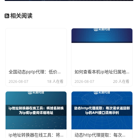
访问天启代理官网，其首页通常会直接显示你当前的IP
地址，一举两得。
相关阅读
4. 页面加载后，网站上会醒目地显示你的公网IP地址以及大
致的地理位置信息。
优点：
无需任何命令操作，直观明了，适合所有用户。
注意事项：
如果你正在使用代理IP，那么此时查询到的IP地
址就是你代理服务器的IP。这正是验证代理是否成功连接的
关键。天启代理的代理IP响应延迟≤10毫秒，因此在线查询的
全国动态pptp代理：低价混拨节点，适合非重要业务的ip更换
如何查看本机ip地址归属地？使用命令行和网页查询的两种方式
结果几乎是瞬间显示的。
2026-08-07
18 人在看
2026-08-07
20 人在看
方法二：系统命令——技术爱好者的首选
如果你习惯使用命令行，或者正在一个没有图形界面的服务
器环境中工作，那么通过系统内置的命令来查询IP会更加高
效和直接。
ip地址转换器在线工具：将域名转换为ip或ip查询详细地址
动态http代理提取：每次请求返回新ip的API接口调用示例