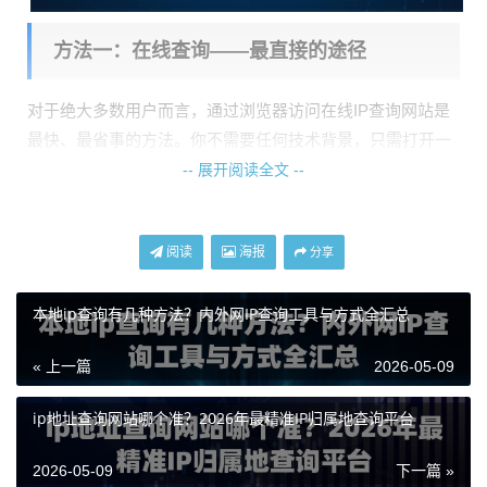
方法一：在线查询——最直接的途径
对于绝大多数用户而言，通过浏览器访问在线IP查询网站是
最快、最省事的方法。你不需要任何技术背景，只需打开一
个网页即可。
-- 展开阅读全文 --
操作步骤：
1. 确保你的设备已连接到网络（无论是直连还是通过代
阅读
海报
分享
理）。
本地ip查询有几种方法？内外网IP查询工具与方式全汇总
2. 打开任意一款浏览器（如Chrome、Edge、Firefox等）。
3. 在地址栏直接输入以下任意一个关键词进行搜索，或访问
« 上一篇
2026-05-09
知名的IP查询站點：
ip地址查询网站哪个准？2026年最精准IP归属地查询平台
搜索“IP查询”
搜索“我的IP”
2026-05-09
下一篇 »