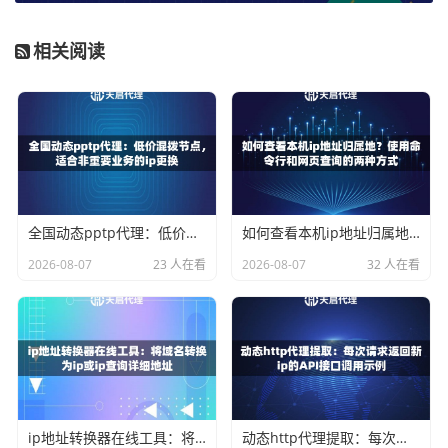
如何实现国内代理IP的快速切换？
相关阅读
实现快速切换，关键在于方法和工具的结合。手动更换代理I
P效率极低，对于需要大量IP支持的业务来说完全不现实。
我们主要讨论通过API接口进行自动化切换的方法，这也是
目前最高效、最主流的解决方案。
其核心流程是：通过服务商提供的API接口，按需提取一个
或多个代理IP，然后在你的程序或脚本中设置使用这些IP。
全国动态pptp代理：低价混拨节点，适合非重要业务的ip更换
如何查看本机ip地址归属地？使用命令行和网页查询的两种方式
当一个IP使用达到预设时间或完成特定任务后，再次调用API
2026-08-07
23 人在看
2026-08-07
32 人在看
获取新IP，循环往复。这个过程可以完全自动化，实现毫秒
级的切换速度。
一个优质的代理IP服务商会提供稳定、快速的API，并允许你
自定义提取参数，比如指定IP的存活时长、指定提取的地理
位置（城市级）、IP协议类型等。这让你能精准地控制IP
池，满足业务对地域、时效和稳定性的不同要求。
ip地址转换器在线工具：将域名转换为ip或ip查询详细地址
动态http代理提取：每次请求返回新ip的API接口调用示例