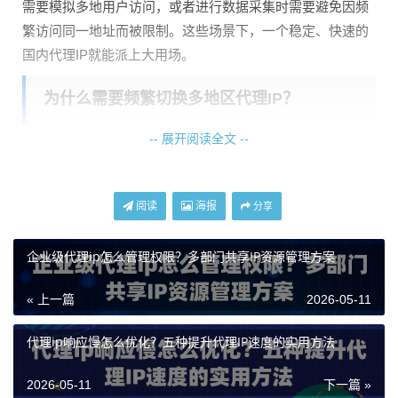
需要模拟多地用户访问，或者进行数据采集时需要避免因频
繁访问同一地址而被限制。这些场景下，一个稳定、快速的
国内代理IP就能派上大用场。
为什么需要频繁切换多地区代理IP？
-- 展开阅读全文 --
单一地区的IP地址在完成某些特定任务时，局限性会很快显
现。最直接的问题就是“地域限制”。很多网站或应用会根据
用户IP所在地，展示不同的内容、价格或服务。如果你想获
阅读
海报
分享
得全面、客观的信息，就必须模拟来自不同地区的访问。
另一个核心问题是“访问限制”。无论是出于安全考虑还是反
企业级代理ip怎么管理权限？多部门共享IP资源管理方案
爬虫机制，网站对来自同一IP地址的频繁请求都非常敏感，
« 上一篇
2026-05-11
轻则要求验证，重则直接封禁。这时，通过切换不同地区、
不同线路的代理IP，可以有效分散请求，让操作行为看起来
代理ip响应慢怎么优化？五种提升代理IP速度的实用方法
更像来自全国各地的普通用户，从而
大幅降低被识别和封锁
的风险
，保证业务流程的顺畅进行。
2026-05-11
下一篇 »