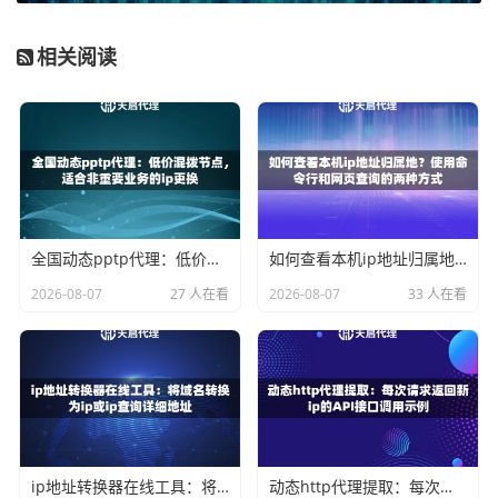
Android系统通常允许在Wi-Fi网络下进行详细的代理设置。
以下是具体步骤：
相关阅读
第一步：连接Wi-Fi并进入高级设置
打开手机“设置”，进入“WLAN”或“网络和互联网”。长按你当
前已连接的Wi-Fi网络名称，在弹出的菜单中选择“修改网络”
或直接点击进入网络详情页。找到并点击“代理”或“高级选项”
下的“代理设置”。
第二步：配置手动代理
全国动态pptp代理：低价混拨节点，适合非重要业务的ip更换
如何查看本机ip地址归属地？使用命令行和网页查询的两种方式
将代理选项从“无”更改为“手动”。此时会出现需要填写的字
2026-08-07
27 人在看
2026-08-07
33 人在看
段：
代理服务器主机名
：此处填写从天启代理获取的服务器
地址（例如 proxy.tianqiip.com）。
代理服务器端口
：填写从天启代理获取的端口号（例如
8080）。
第三步：身份验证（如需要）
ip地址转换器在线工具：将域名转换为ip或ip查询详细地址
动态http代理提取：每次请求返回新ip的API接口调用示例