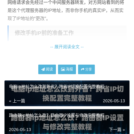
网络请求会先经过一个中间服务器转发，对方网站看到的将
是这个代理服务器的IP地址，而非你手机的真实IP，从而实
现了IP地址的“更改”。
修改手机IP前的准备工作
-- 展开阅读全文 --
在开始操作前，你需要准备一个可靠的代理IP来源。这里推
荐使用
天启代理
。它提供稳定优质的代理IP服务，拥有自建
机房和纯净网络，IP可用率高，响应速度快，非常适合在移
阅读
海报
分享
动设备上使用。你可以先从其官网获取API链接或代理服务
器地址、端口、用户名和密码信息，这些是后续设置的关
电脑ip地址怎么改到外省？跨省IP切换配置完整教程
键。
« 上一篇
2026-05-13
请确保你已了解自己手机的操作系统版本，因为Android和iO
S的设置路径略有不同。
路由器ip地址怎么改？路由器IP设置与修改完整教程
Android手机IP修改教程
2026-05-13
下一篇 »