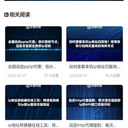
的IP那样“劣迹斑斑”。
要看IP的稳定性和速度。频繁掉线、响应慢的IP，其异常行
相关阅读
为本身就会触发警报。天启代理提供
IP可用率≥99%，响应延
迟≤10毫秒
的高质量服务，稳定的连接和极速的响应为模拟
真人操作提供了基础，减少了因网络波动导致的异常行为。
技巧二：灵活切换，避免IP过度使用
再好的IP，如果盯着一个用到底，也很快会被识别。动态切
全国动态pptp代理：低价混拨节点，适合非重要业务的ip更换
如何查看本机ip地址归属地？使用命令行和网页查询的两种方式
换IP是反检测的核心手段之一。
2026-08-07
15 人在看
2026-08-07
16 人在看
对于需要大量、频繁请求的业务，比如数据采集，建议使用
短效动态IP
。这类IP的有效期通常在几分钟到半小时，非常
适合在单次任务中快速、大量地更换，使得每次请求都像是
来自不同地点的用户。天启代理提供的短效动态IP，支持高
并发调用，接口请求时间快，可以让你高效地获取和更换I
P。
ip地址转换器在线工具：将域名转换为ip或ip查询详细地址
动态http代理提取：每次请求返回新ip的API接口调用示例