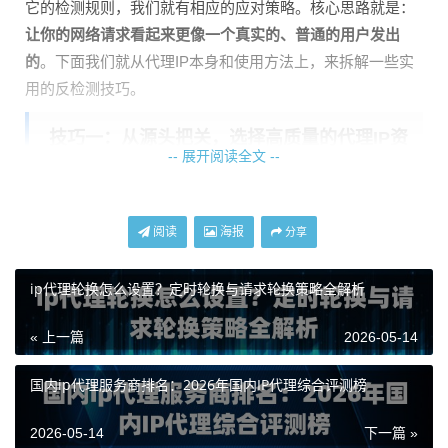
它的检测规则，我们就有相应的应对策略。核心思路就是：
让你的网络请求看起来更像一个真实的、普通的用户发出
的
。下面我们就从代理IP本身和使用方法上，来拆解一些实
用的反检测技巧。
技巧一：从源头把关，选择高质量的代理IP资
-- 展开阅读全文 --
源
“工欲善其事，必先利其器”。反检测的第一步，往往在你选
阅读
海报
分享
择代理IP服务时就已经决定了。一个优质的代理IP服务商，
能为你提供坚实的后盾。
ip代理轮换怎么设置？定时轮换与请求轮换策略全解析
要看IP的“出身”。那些被广泛滥用、来自数据中心机房的IP
« 上一篇
2026-05-14
段，很容易被网站的风控系统标记。选择像
天启代理
这样拥
有
运营商正规授权资源、自建纯净机房网络
的服务商至关重
国内ip代理服务商排名：2026年国内IP代理综合评测榜
要。天启代理的IP资源由运营商直接授权，掌握一手资源，
这意味着IP的纯净度和可信度更高，不像一些公共代理池里
2026-05-14
下一篇 »