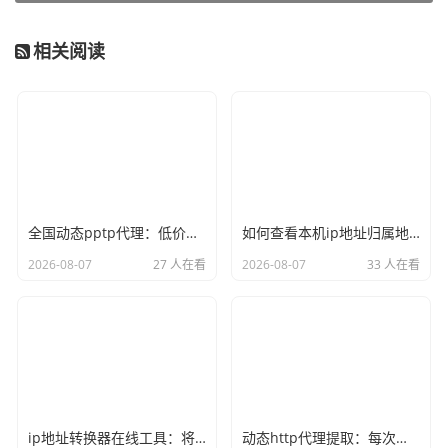
他们拥有运营商正规授权的资源，全国自建了200多个城市
的机房节点，形成了纯净的网络环境。其代理IP的可用率宣
相关阅读
称在99%以上，响应速度极快，并且全面支持HTTP/HTTPS/
SOCKS5协议。更重要的是，他们提供API接口和终端授权
等多种接入方式，其中就包含了便捷的订阅服务模式，并有
专业客服提供支持，这正好契合了对节点订阅有需求的用
户。
购买节点订阅的完整步骤
全国动态pptp代理：低价混拨节点，适合非重要业务的ip更换
如何查看本机ip地址归属地？使用命令行和网页查询的两种方式
2026-08-07
27 人在看
2026-08-07
33 人在看
我们以天启代理为例，梳理一下从注册到使用的典型流程。
请注意，具体界面可能随时间优化，但核心逻辑相通。
第一步：注册与试用
首先访问天启代理官网，完成账号注册。通常，正规的服务
商会提供
免费试用
的机会，这是检验IP质量和服务是否适合
你的最佳方式。领取试用资源，体验一下IP的速度、稳定性
ip地址转换器在线工具：将域名转换为ip或ip查询详细地址
动态http代理提取：每次请求返回新ip的API接口调用示例
和提取是否顺畅。