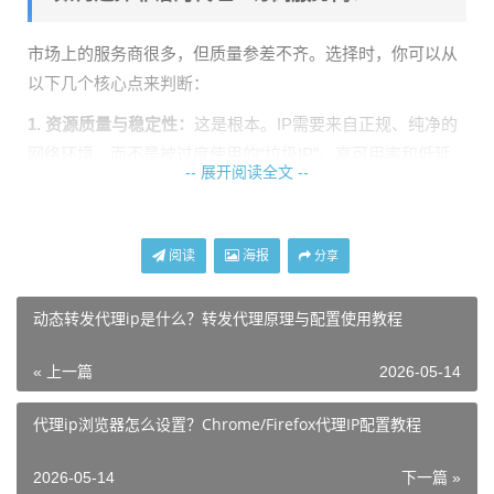
市场上的服务商很多，但质量参差不齐。选择时，你可以从
以下几个核心点来判断：
1. 资源质量与稳定性：
这是根本。IP需要来自正规、纯净的
网络环境，而不是被过度使用的“垃圾IP”。高可用率和低延
-- 展开阅读全文 --
迟是业务顺畅进行的保证。
2. 节点覆盖与协议支持：
节点覆盖的城市越多，意味着你模
拟的地址选择越丰富。服务商应支持HTTP/HTTPS/SOCKS5
阅读
海报
分享
等主流协议，以适应不同软件或工具的需求。
动态转发代理ip是什么？转发代理原理与配置使用教程
3. 技术服务与支持：
在使用过程中难免会遇到问题，是否有
专业、及时的客服和技术支持至关重要。
« 上一篇
2026-05-14
4. 订阅方式的便捷性：
服务商是否提供清晰易懂的订阅链接
代理ip浏览器怎么设置？Chrome/Firefox代理IP配置教程
生成和使用教程，能否灵活适配你的业务周期。
基于以上几点，国内像
天启代理
这样的服务商就值得考虑。
2026-05-14
下一篇 »