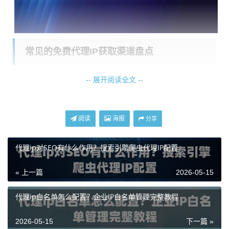
常见的免费代理IP获取渠道盘点
既然提到了免费资源，这里就简单梳理一下常见的获取渠
-- 展开阅读全文 --
道，并分析其利弊，让你在使用时心中有数。
1. 公开代理网站：
这是最常见的来源。一些网站会实时爬取
阅读
海报
分享
和更新网络上开放的代理服务器，并公布其IP地址和端口。
用户需要手动从中筛选、测试可用性。这个过程耗时耗力，
代理ip对SEO有什么作用？搜索引擎爬虫代理IP配置
且列表中的IP质量良莠不齐。
« 上一篇
2026-05-15
2. 技术论坛与社区：
在某些开发者或网络安全相关的论坛版
块，偶尔会有用户分享自己搭建或找到的代理IP。这类资源
代理ip白名单怎么配置？企业IP白名单管理完整教程
随机性很强，时效性短，且同样面临安全性质疑。
3. 开源工具与爬虫：
一些技术爱好者会编写爬虫程序，专门
2026-05-15
下一篇 »