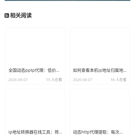
从互联网上搜集免费的代理IP。你可以运行这些工具来获取I
P列表，但这需要一定的技术基础，并且工具本身也可能携
相关阅读
带风险。
这些渠道的共同特点是：
投入大量时间成本，换来不确定
的、低质量的网络连接
。如果你的业务对网络IP的稳定性、
速度和安全性有要求，那么继续依赖免费渠道无异于“捡了天
启，丢了西瓜”。
从“免费”到“专业”，你需要怎样的代理服务？
全国动态pptp代理：低价混拨节点，适合非重要业务的ip更换
如何查看本机ip地址归属地？使用命令行和网页查询的两种方式
2026-08-07
15 人在看
2026-08-07
16 人在看
当免费资源无法满足需求时，转向专业的代理IP服务就成了
必然选择。一个靠谱的服务商应该解决免费资源的所有痛
点。那么，专业的服务应该具备哪些核心要素呢？
资源质量是根本：
IP资源是否来自正规、干净的通道，直接
决定了使用的安全性和稳定性。优质的服务商通常拥有运营
商正规授权的资源，而非来路不明的“黑IP”。
ip地址转换器在线工具：将域名转换为ip或ip查询详细地址
动态http代理提取：每次请求返回新ip的API接口调用示例