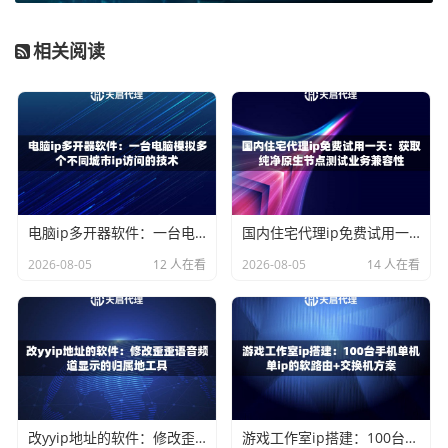
2. 请求的稳定与高成功率：
监控是7x24小时不间断的自动化
过程。如果IP质量差，频繁失效或访问被拒，会导致数据采
相关阅读
集中断、遗漏关键信息。这就要求代理IP服务商能提供
高可
用率（≥99%）
和
低延迟（如≤10毫秒）
的服务。高可用率保
证了监控脚本的持续运行，低延迟则确保在大量并发抓取时
效率不打折，快速获取页面内容。
3. IP轮换的策略与去重：
对同一个目标网站高频访问，即使
更换IP，也可能因IP段被识别而遭到封禁。需要智能的IP轮
电脑ip多开器软件：一台电脑模拟多个不同城市ip访问的技术
国内住宅代理ip免费试用一天：获取纯净原生节点测试业务兼容性
换策略。这包括：
2026-08-05
12 人在看
2026-08-05
14 人在看
按需轮换：
每次请求自动更换IP，适用于高频抓取。
会话保持：
对需要登录或连续操作的监控任务，使用一
个IP维持一段时间（如天启代理提供的1-24小时长效静
态IP）。
资源去重：
确保轮换出的IP不重复，避免“撞车”。天启
代理支持多种去重模式，能有效过滤重复资源，提升IP
利用效率。
改yyip地址的软件：修改歪歪语音频道显示的归属地工具
游戏工作室ip搭建：100台手机单机单ip的软路由+交换机方案