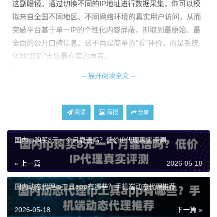
这副眼镜。通过切换不同的IP地址进行数据采集，你可以模
拟来自全国不同地区、不同网络环境的真实用户访问，从而
突破平台基于单一IP的个性化内容屏蔽，抓取到最原始、最
全面的公开口碑信息。这不再是简单的“看”评价，而是系统
化地“监听”市场最真实的声音。
-- 展开阅读全文 --
构建全网口碑监控的代理IP方案核心
一套有效的口碑监控方案，不仅仅是频繁更换IP，更需要策
阅读
海报
分享
略和稳定性。以下是基于代理IP实现监控的几个核心要点：
1. 地域覆盖的广度与真实性：
口碑往往带有地域性特征。一
国内ip购买8元一个月靠谱吗？低价IP代理真实评测
线城市的用户反馈可能聚焦于品牌调性，而下沉市场更关注
« 上一篇
2026-05-18
性价比。你需要能模拟全国不同城市访问的IP资源。例如天
启代理提供的全国200+城市节点，其自建机房的纯净网络，
国内动态代理ip工具app有哪些？手机端动态代理推荐
能确保你获取的IP具备真实的地域属性，而非虚拟定位，这
样采集到的地域化口碑数据才具有分析价值。
2026-05-18
下一篇 »