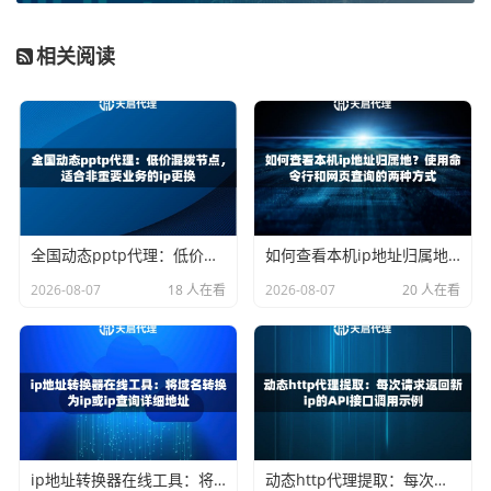
不是所有代理IP都适合问卷业务。选择时需要关注几个关键
点：
IP的纯净度与质量
、
切换的灵活性
以及
连接的稳定性
。
相关阅读
根据使用时长和业务场景，代理IP主要分为动态短效IP和长
效静态IP。
动态短效IP（有效期3-30分钟）：
这类IP存活时间短，自动
更换频繁，非常适合需要极高匿名性和大量IP轮换的场景。
例如，进行大规模、分散的问卷投放，每次提交或每完成几
次提交就更换一个IP，能最大程度模拟真实用户的一次性访
全国动态pptp代理：低价混拨节点，适合非重要业务的ip更换
如何查看本机ip地址归属地？使用命令行和网页查询的两种方式
问行为，避免被追踪。
2026-08-07
18 人在看
2026-08-07
20 人在看
长效静态IP（有效期1-24小时）：
这类IP在较长时间内保持
固定不变。适用于需要保持一定会话连续性的任务，或者你
需要以某个特定地区的“固定用户”身份完成一系列多页问卷
时。它能提供更稳定、持久的连接。
对于大多数问卷填写和数据收集任务，
动态短效IP因其高匿
名性和成本效益，往往是更优选择
。你可以根据单次任务耗
ip地址转换器在线工具：将域名转换为ip或ip查询详细地址
动态http代理提取：每次请求返回新ip的API接口调用示例
时，灵活设置IP的有效时间。