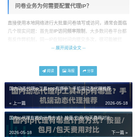
问卷业务为何需要配置代理IP？
直接使用本地网络进行大批量问卷填写或访问，通常会面临
几个现实问题：首先是
IP访问频率限制
，大多数问卷平台都
有反作弊机制，同一IP在短时间内提交多次，很可能被拦
截，导致后续提交全部失败。其次是
数据样本单一性受限
，
-- 展开阅读全文 --
如果你希望收集来自全国不同地区的用户反馈，固定IP无法
模拟出地域多样性。最后是
账号安全风险
，关联到同一IP的
阅读
海报
分享
多个账号行为容易被平台关联风控。
配置代理IP正是为了解决这些问题。它通过轮换不同的网络
国内动态代理ip工具app有哪些？手机端动态代理推荐
地址，让每次问卷访问都像是来自一个全新的、普通的网络
用户，从而有效绕过频率限制，提升任务成功率和数据采集
« 上一篇
2026-05-18
效率。
国内ip代理有哪些计费方式？按量/包月/包天费用对比
如何为问卷业务选择代理IP类型？
2026-05-18
下一篇 »