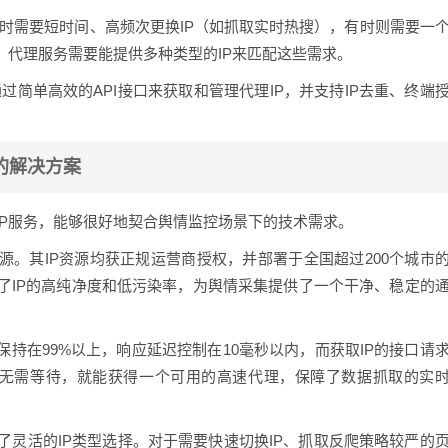
时需要短时间、高频次更换IP（如抓取实时热搜），有时则需要一
。代理服务需要能提供多种类型的IP来匹配这些需求。
简单高效的API接口来获取和管理代理IP，并支持IP去重、终端
的解决方案
IP服务，能够很好地契合舆情监控场景下的技术需求。
源。其IP资源均获正规运营商授权，并部署于全国超过200个城市
了IP的高纯净度和低污染率，为舆情采集提供了一个干净、稳定的
保持在99%以上，响应延迟控制在10毫秒以内，而获取IP的接口请
乎无需等待，就能获得一个可用的高速代理，保障了数据抓取的实
灵活的IP类型选择。对于需要快速切换IP、抓取反爬策略较严的