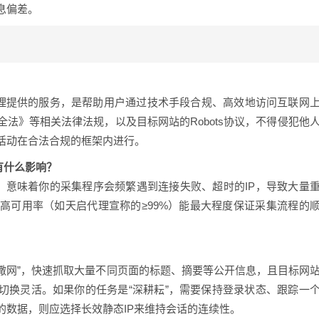
息偏差。
理提供的服务，是帮助用户通过技术手段合规、高效地访问互联网
法》等相关法律法规，以及目标网站的Robots协议，不得侵犯他
活动在合法合规的框架内进行。
有什么影响？
，意味着你的采集程序会频繁遇到连接失败、超时的IP，导致大量
高可用率（如天启代理宣称的≥99%）能最大程度保证采集流程的
撒网”，快速抓取大量不同页面的标题、摘要等公开信息，且目标网
切换灵活。如果你的任务是“深耕耘”，需要保持登录状态、跟踪一
的数据，则应选择长效静态IP来维持会话的连续性。