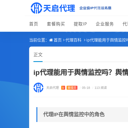
首页
套餐购买
提取IP
企业服务
代
首页
代理百科
ip代理能用于舆情监控
当前位置：
正文
ip代理能用于舆情监控吗？舆情
天启代理
V
管理员
/
05-18
/
113 阅读
代理IP在舆情监控中的角色