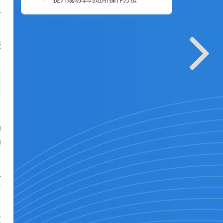
个
授
的
通
求
时
页