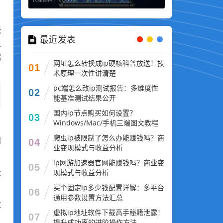
坛
最近发表
以
据
网址怎么转换成ip硬核科普放送！技
01
术原理一次性讲清楚
pc端怎么改ip测试报告：多维度性
02
能基准测试结果公开
国内ip节点购买如何设置？
03
Windows/Mac/手机三端图文教程
爬虫ip被限制了怎么办能赚钱吗？商
则
04
业变现模式与收益分析
ip网游加速器官网能赚钱吗？商业变
05
现模式与收益分析
量
买个固定ip多少钱配置详解：多平台
06
通用参数设置方法汇总
数
虚拟ip地址软件下载高手秘籍泄露！
07
提升成功率的进阶操作方法