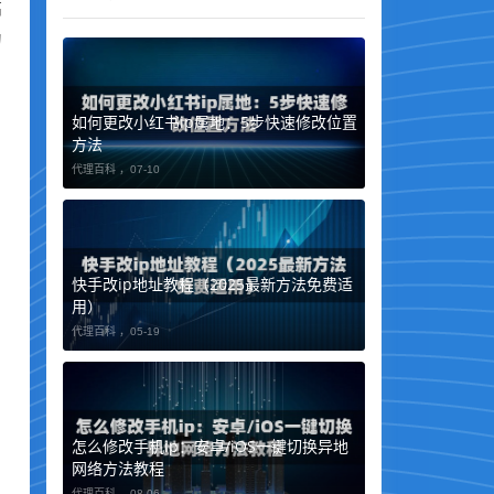
高
为
如何更改小红书ip属地：5步快速修改位置
方法
代理百科 ，
07-10
快手改ip地址教程（2025最新方法免费适
用）
代理百科 ，
05-19
怎么修改手机ip：安卓/iOS一键切换异地
网络方法教程
代理百科 ，
08-06