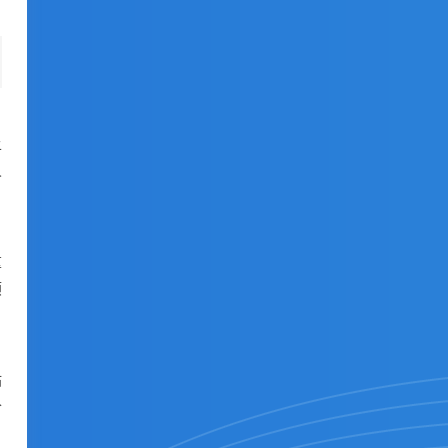
上
人
重
顺
站
个