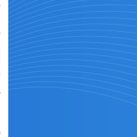
持
有
安
不
P
当
内