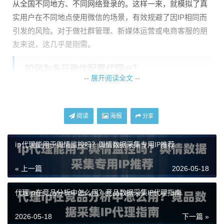
从全国不同地方、不同网络登录的。这样一来，就模拟了真
实用户在不同地点使用微信的场景，有效规避了因IP相同而
引发的风险。对于做社群管理、新媒体运营或电商客服的朋
友来说，这几乎是刚需。
如何为多开微信配置代理IP？
-- 展开阅读全文 --
配置的核心思路是“一微一IP”，即每个微信进程都通过一个
独立的代理IP连接网络。这并不是在微信软件内部设置，而
阅读
海报
分享
是在操作系统或使用多开软件的网络层面进行配置。下面介
绍两种主流的方法。
ip代理能用于舆情监控吗？舆情数据采集专用IP推荐
方法一：使用支持代理配置的多开软件
« 上一篇
2026-05-18
市面上一些专业的多开软件（如某些安卓模拟器的多开同步
器、或专门的PC端多开工具）自带网络设置功能。你可以在
代理ip在竞品分析中怎么用？竞品数据采集IP代理指南
每个“虚拟手机”或微信实例的设置中，分别填入不同的代理I
P信息。具体步骤通常是：打开多开软件内某个微信实例的
2026-05-18
下一篇 »