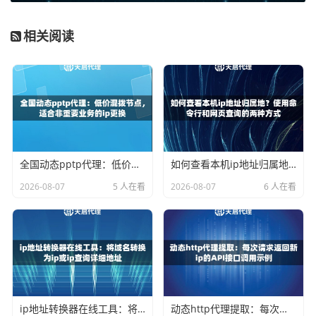
设置 -> 找到网络或WLAN设置 -> 选择手动配置代理 -> 填入
从天启代理获取的IP地址、端口、用户名和密码（如果采用
相关阅读
账密验证模式）。
方法二：在系统层面为每个进程设置代理
对于技术理解稍深一点的用户，可以通过一些工具或脚本，
在启动每个微信进程时，强制其走指定的代理通道。这需要
用到一些命令行工具或编程脚本来实现，原理是给每个进程
设置不同的HTTP_PROXY环境变量或使用路由规则。这种
全国动态pptp代理：低价混拨节点，适合非重要业务的ip更换
如何查看本机ip地址归属地？使用命令行和网页查询的两种方式
方法更灵活，但需要一定的动手能力。无论哪种方法，前提
2026-08-07
5 人在看
2026-08-07
6 人在看
都是你需要拥有一批稳定、纯净的代理IP资源。
微信多开IP隔离方案的关键要点
方案要有效，不能只解决“有IP可用”的问题，更要关注IP的质
量和使用的策略。以下是几个必须注意的关键点：
ip地址转换器在线工具：将域名转换为ip或ip查询详细地址
动态http代理提取：每次请求返回新ip的API接口调用示例
1. IP的纯净度与稳定性至关重要