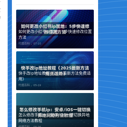
给
定
的
如何更改小红书ip属地：5步快速修改位置
方法
代理百科 ，
07-10
快手改ip地址教程（2025最新方法免费适
用）
代理百科 ，
05-19
怎么修改手机ip：安卓/iOS一键切换异地
网络方法教程
代理百科 ，
08-06