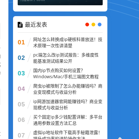
最近发表
网址怎么转换成ip硬核科普放送！技
01
术原理一次性讲清楚
于
pc端怎么改ip测试报告：多维度性
如
02
能基准测试结果公开
其
国内ip节点购买如何设置？
03
的
Windows/Mac/手机三端图文教程
爬虫ip被限制了怎么办能赚钱吗？商
04
业变现模式与收益分析
ip网游加速器官网能赚钱吗？商业变
05
现模式与收益分析
：
买个固定ip多少钱配置详解：多平台
06
通用参数设置方法汇总
虚拟ip地址软件下载高手秘籍泄露！
效
07
提升成功率的进阶操作方法