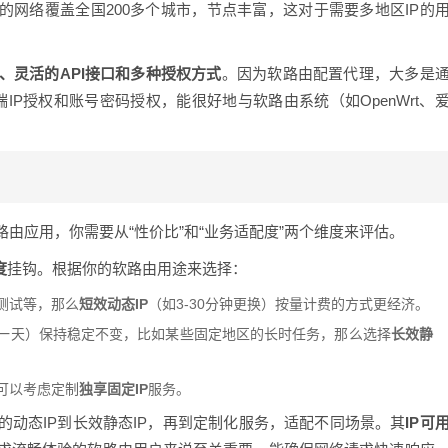
的网络覆盖全国200多个城市，节点丰富，这对于需要多地区IP的
、灵活的API接口和多种授权方式
。因为软路由配置代理，大多是
端IP授权和账号密码授权，能很好地与软路由系统（如OpenWrt、
。
由应用，你需要从“性价比”和“业务适配度”两个维度来评估。
度
挂钩。根据你的软路由用途来选择：
测试等，那么
短效动态IP
（如3-30分钟更换）按量计费的方式更经济。
到一天）保持稳定不变，比如某些固定地区的长时任务，那么选择
长效静
可以考虑定制
独享固定IP
服务。
动态IP到长效静态IP，再到定制化服务，适配不同场景。其
IP可