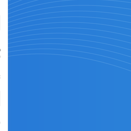
，
h
密
址
手
，