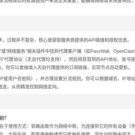
求流畅体验的软路由用户来说至关重要，能确保网络请求快速响应
步。过程并不复杂，核心是获取服务商提供的API链接和授权信息。
网络服务”相关插件中找到代理客户端（如PassWall、OpenClas
OCKS5”代理协议（天启代理均支持），然后将获取到的API地址、账号
功能，你可以直接填入天启代理提供的订阅链接，实现节点自动更新。
IP或用户名密码），并合理设置分流规则。你可以根据域名、IP地
直连，从而精准控制网络走向。
区别？
别在于使用方式：软路由是作为网络中枢，为连接到它的所有设备（
次，全局生效。而普通电脑通常只是单机使用。因此对软路由而言