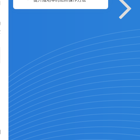
用
通
爱
用