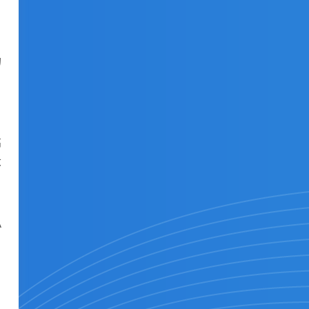
的
。
高
大
A