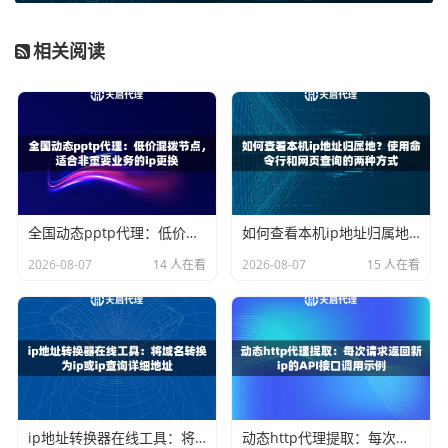
除了基础的ping命令，这里介绍几种更贴近实际业务场景的
相关阅读
测试方法：
1. 使用curl命令测试连接时间：
这是一个非常强大的工具。
你可以在终端中使用类似
curl -x http://代理IP:端口 -o /dev/
null -s -w “时间分析：连接时间：%{time_connect}秒开始
传输时间：%{time_starttransfer}秒总时间：%{time_total}
秒” https://www.example.com
的命令。它能详细拆解通过
全国动态pptp代理：低价混拨节点，适合非重要业务的ip更换
如何查看本机ip地址归属地？使用命令行和网页查询的两种方式
代理建立连接、服务器准备数据、传输完成等各阶段的时
2026-08-07
14 人在看
2026-08-07
15 人在看
间，让你对延迟的来源有更清晰的了解。
2. 编写简单的脚本进行批量测试：
如果你有一批代理IP需要
筛选，手动测试效率太低。可以用Python等语言写一个简短
的脚本，自动批量对代理列表进行ping或curl测试，并汇总结
果，快速找出低延迟、高质量的IP。
3. 在实际业务场景中测试：
最真实的测试就是把代理IP用在
ip地址转换器在线工具：将域名转换为ip或ip查询详细地址
动态http代理提取：每次请求返回新ip的API接口调用示例