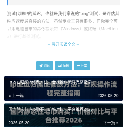
测试代理IP的延迟，也就是我们常说的“ping”测试，是评估其
响应速度最直接的方法。虽然专业工具有很多，但你完全可
以用电脑自带的命令提示符（Windows）或终端（Mac/Linu
x）进行基础测试。
-- 展开阅读全文 --
操作很简单：打开命令提示符，输入
ping 代理IP地址 -n 10
（例如：ping 1.2.3.4 -n 10）。这个命令会向该代理IP发送10
个数据包，并返回每次的响应时间（以毫秒ms为单位）。你
阅读
海报
分享
需要重点关注两个结果：
平均时间（Average）
和
丢包率
（Lost）
。平均时间越低越好，丢包率则最好为0%。如果延
ip地址归属地修改方法：合规操作流程完整指南
迟忽高忽低或丢包严重，说明这个代理IP的网络不稳定。
« 上一篇
2026-05-20
ping测试只能反映你到代理服务器本身的网络状况。要测试
“通过代理访问目标网站”的整体速度，还需要更贴近实际使
国内静态住宅ip购买：价格对比与平台推荐2026
用的工具。
2026-05-20
下一篇 »
实用的延迟检测工具与方法