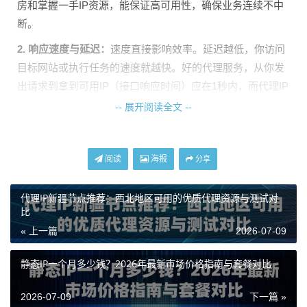
房和掌握一手IP资源，能保证高可用性，确保业务连续不中
断。
2. 响应速度与延迟：
速度直接影响效率。延迟越低，你访问
目标网站或执行任务的速度就越快。好的代理服务，从你发
出请求到拿到可用IP（接口响应时间）应在1秒内，而代理IP
本身的网络延迟最好能控制在10毫秒级别。这能极大提升数
-- 展开阅读全文 --
据采集、验证等任务的完成速度。
3. 匿名性等级与纯净度：
代理IP的匿名性决定了你被发现和
阅读
海报
分享
封锁的风险。高匿代理能完全隐藏你的真实IP，让目标服务
器只看到代理IP。IP的纯净度也很重要，如果这个IP之前被
代理IP新疆节点推荐：西北地区可用的优质代理资源与测试对
很多人滥用过，那你接手后很可能刚用就被封。选择像天启
比
代理这样拥有纯净网络、IP资源正规授权的服务商，能有效
« 上一篇
2026-07-09
降低关联风险。
静态IP一个月多少钱？2026年最新市场价格指南与套餐对比
高可用性筛选：实战中的四个检验步骤
2026-07-09
下一篇 »