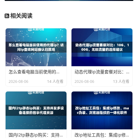
知道了指标，怎么在实际挑选中检验呢？你可以通过下面四
个步骤来评估：
相关阅读
第一步：测试IP池的广度与新鲜度。
询问或测试服务商提供
的IP覆盖了多少城市节点（例如天启代理覆盖全国200+城
市），以及IP的更新频率。节点多意味着选择灵活，能有效
应对地域限制；更新频率高则保证了IP池的“新鲜血液”，避
免使用陈旧的、已被标记的IP。
第二步：实测连接成功率与速度。
务必利用服务商提供的免
怎么查看电脑当前使用的代理ip？访问ip查询网站确认归属地
动态代理ip流量套餐对比：10G、100G、无限流量的选择建议
费试用机会。编写一个简单的测试脚本，批量提取一批IP，
2026-08-06
14 人在看
2026-08-06
13 人在看
去访问一些稳定的公共网站（如搜索引擎首页），统计连接
成功率和平均响应时间。这是检验“可用率≥99%”和“延迟≤10
毫秒”承诺最直接的方法。
第三步：检查协议支持与易用性。
确保代理服务支持你业务
所需的协议，主流的HTTP、HTTPS和SOCKS5协议都应涵
盖。查看其接入是否方便，是否提供清晰明了的API文档和
国内l2tp静态ip购买：支持并发多设备连接的独享代理资源
改ip地址工具包：集成ip修改、mac伪装、浏览器指纹的一体化软件
多种授权方式（如终端IP授权、用户名密码授权），这能减