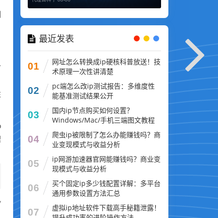
测
最近发表
网址怎么转换成ip硬核科普放送！技
.
01
术原理一次性讲清楚
pc端怎么改ip测试报告：多维度性
02
E
能基准测试结果公开
国内ip节点购买如何设置？
03
Windows/Mac/手机三端图文教程
o
爬虫ip被限制了怎么办能赚钱吗？商
04
理
业变现模式与收益分析
ip网游加速器官网能赚钱吗？商业变
05
现模式与收益分析
买个固定ip多少钱配置详解：多平台
06
通用参数设置方法汇总
y
虚拟ip地址软件下载高手秘籍泄露！
07
提升成功率的进阶操作方法