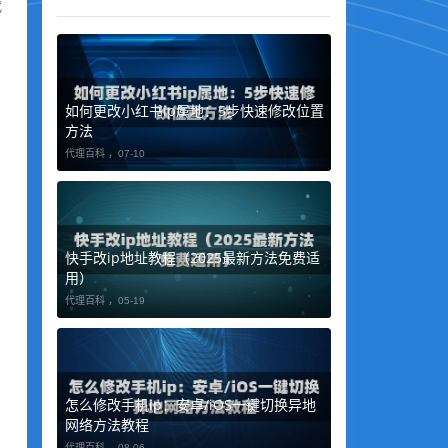
代
如何更改小红书ip属地：5步快速修改位置
方法
代理百科 ，
07-10
快手改ip地址教程（2025最新方法免费适
用）
代理百科 ，
05-19
怎么修改手机ip：安卓/iOS一键切换异地
网络方法教程
代理百科 ，
08-06