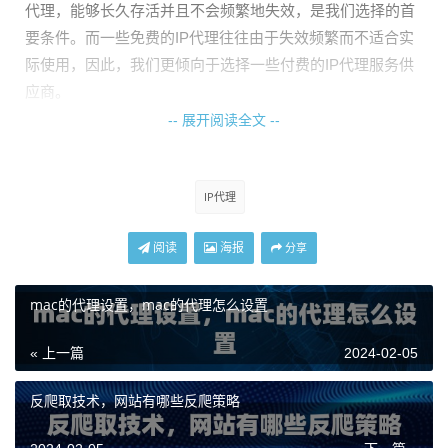
代理，能够长久存活并且不会频繁地失效，是我们选择的首
要条件。而一些免费的IP代理往往由于失效频繁而不适合实
际使用，因此，我们更倾向于选择一些付费的IP代理服务供
应商。
-- 展开阅读全文 --
代理池管理
对于一些对IP代理需求较高的场景，比如需要大量代理IP进
行站点爬取的需求，我们可以考虑使用IP代理池。IP代理池
IP代理
是一个动态维护的代理IP集合，其中的IP代理会不断地更新
和替换，以保证代理的长久存活能力。下面是一个简单的Pyt
阅读
海报
分享
hon示例代码，用于实现一个简单的IP代理池：
mac的代理设置，mac的代理怎么设置
```天启thon class ProxyPool: def __init__(self): self.pro
xy_pool = []
« 上一篇
2024-02-05
def add_proxy(self, proxy): self.proxy_pool.append(prox
反爬取技术，网站有哪些反爬策略
y)
def remove_proxy(self, proxy): self.proxy_pool.remove