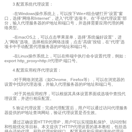
3.配置系统代理设置：
-在Windows操作系统上，可以按下Win+I组合键打开“设置”窗
口，选择“网络和Internet”，进入“代理”选项卡。在“手动代理设置”部
分，输入代理服务器的IP地址和端口号，并选择需要应用代理的网
络类型。
-在macOS上，可以点击苹果菜单，选择“系统偏好设置”，进
入“网络”选项。选择相应的网络连接，点击“高级”按钮，在“代理”选
项卡中手动配置代理服务器的IP地址和端口号。
-在Linux操作系统上，可以在终端中执行命令设置代理，例如：
export http_proxy=http://代理IP:端口号。
4.配置应用程序代理设置：
-对于网络浏览器（如Chrome、Firefox等），可以在浏览器的
设置中找到代理选项，并输入代理服务器的IP地址和端口号。
-对于其他应用程序，可以根据其具体设置界面或选项中查找代
理设置，并进行相应配置。
5.验证代理设置：完成代理配置后，用户可以通过访问代理服务
器提供的IP地址查询网站，验证代理设置是否生效。
通过正确设置HTTP代理IP，用户可以实现隐私保护、访问控制
和性能优化等目标。本文提供了HTTP代理设置的基本教程，包括选
择合适的代理、获取代理IP和端口、配置系统和应用程序的代理设