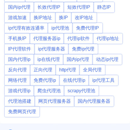
国内ip代理
长效代理IP
短效代理IP
静态IP
游戏加速
换IP地址
换IP
改IP地址
ip代理有效连通率
ip代理池
免费代理IP
手机换IP
代理服务器ip
代理ip软件
代理ip地址
IP代理软件
ip代理服务器
免费ip代理
国内代理ip
ip在线代理
国内ip代理
动态ip代理
反向代理
正向代理
http代理
全局代理
网络代理
免费代理ip
在线代理ip
ip代理工具
游戏代理ip
爬虫代理池
scrapy代理池
代理池搭建
网页代理服务器
国内代理服务器
免费网页代理