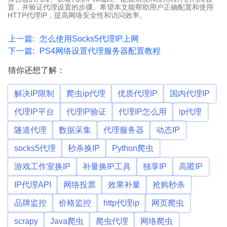
置，并验证代理设置的步骤。希望本文能帮助用户正确配置和使用
HTTP代理IP，提高网络安全性和访问效率。
上一篇:
怎么使用Socks5代理IP上网
下一篇:
PS4网络设置代理服务器配置教程
猜你还想了解：
解决IP限制
爬虫ip代理
优质代理IP
国内代理IP
代理IP平台
代理IP验证
代理IP怎么用
ip代理
隧道代理
数据采集
代理服务器
动态IP
socks5代理
秒杀换IP
Python爬虫
游戏工作室换IP
补量换IP工具
独享IP
高匿IP
IP代理API
网络投票
效果补量
抢购秒杀
品牌监控
价格监控
http代理ip
网页爬虫
scrapy
Java爬虫
爬虫代理
网络爬虫