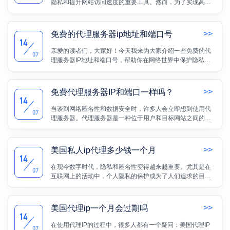
隐私和提升网站访问速度的重要工具。然而，为了实现高效
的IP代理池使用，选择适合的服务器就显得尤为重要。
>>
免费的代理服务器ip地址和端口号
14
亲爱的读者们，大家好！今天我来为大家介绍一些免费的代
07
理服务器IP地址和端口号，帮助你在网络世界中保护隐私并
畅享自由。无论是匿名浏览网页、访问被封锁的网站，还是
提高网络安全性，这些代理服务器都能够提供便利和保护。
>>
免费代理服务器IP和端口一样吗？
14
当谈到网络匿名性和数据安全时，许多人会立即想到使用代
07
理服务器。代理服务器是一种位于用户和目标网站之间的中
间服务器，它允许用户通过它来请求目标网站的内容，从而
隐藏了用户的真实IP地址。这就引发了一个常见的问题：免
费代理服务器的IP地址和端口是否相同呢？本文将深入探讨
>>
美国私人ip代理多少钱一个月
这个问题。
14
在现今数字时代，隐私和匿名性变得越来越重要。尤其是在
07
互联网上的活动中，个人隐私的保护成为了人们追求的目标
之一。为了实现这个目标，私人IP代理成为了一种备受关注
的解决方案。
>>
美国代理ip一个月会过期吗
14
在使用代理IP的过程中，很多人都有一个疑问：美国代理IP
07