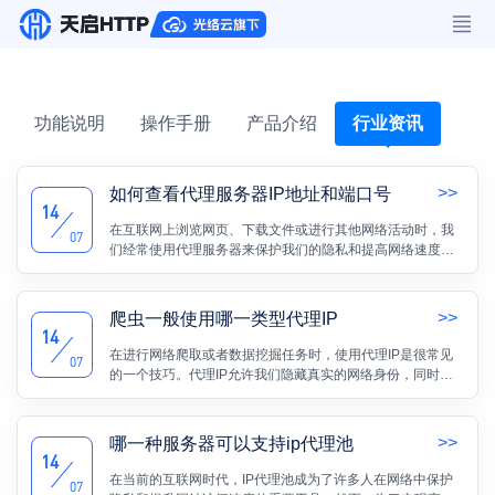
功能说明
操作手册
产品介绍
行业资讯
>>
如何查看代理服务器IP地址和端口号
14
在互联网上浏览网页、下载文件或进行其他网络活动时，我
07
们经常使用代理服务器来保护我们的隐私和提高网络速度。
而了解代理服务器的IP地址和端口号是非常重要的，因为这
些信息可以帮助我们正确地配置代理设置。本文将详细介绍
如何查看代理服务器的IP地址和端口号。
>>
爬虫一般使用哪一类型代理IP
14
在进行网络爬取或者数据挖掘任务时，使用代理IP是很常见
07
的一个技巧。代理IP允许我们隐藏真实的网络身份，同时避
免对目标网站造成过大的访问压力。然而，选择正确的代理
IP类型对于爬虫的效率和稳定性来说非常重要。
>>
哪一种服务器可以支持ip代理池
14
在当前的互联网时代，IP代理池成为了许多人在网络中保护
07