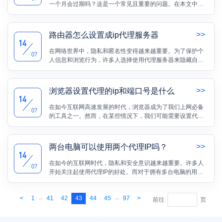
一个月会过期吗？这是一个常见且重要的问题。在本文中，
我将为您详细解答这个问题，并给出一些建议和注意事项。
>>
路由器怎么设置成ip代理服务器
14
在网络世界中，隐私和匿名性变得越来越重要。为了保护个
07
人信息和浏览行为，许多人选择使用代理服务器来隐藏自己
的真实IP地址。而一个简单的方法就是将路由器设置为IP代
理服务器，以便所有通过该路由器连接网络的设备都能享受
到匿名浏览的好处。
>>
浏览器设置代理的ip和端口号是什么
14
在如今互联网高速发展的时代，浏览器成为了我们上网必备
07
的工具之一。然而，在某些情况下，我们可能需要设置代理
以保护我们的个人信息和提高网络访问速度。那么，浏览器
设置代理的IP和端口号是什么呢？本文将为您详细解答。
>>
两台电脑可以使用两个代理IP吗？
14
在如今的互联网时代，隐私和安全意识越来越重要。许多人
07
开始关注起使用代理IP的好处。而对于拥有多台电脑的用户
来说，他们可能想知道是否可以为每台电脑使用不同的代理
IP。这个问题涉及到网络安全、隐私保护和代理技术等方
...
...
<
1
41
42
43
44
45
97
>
面。本篇文章将为您解析这个问题，并帮助您理解两台电脑
前往
页
是否可以使用两个代理IP。