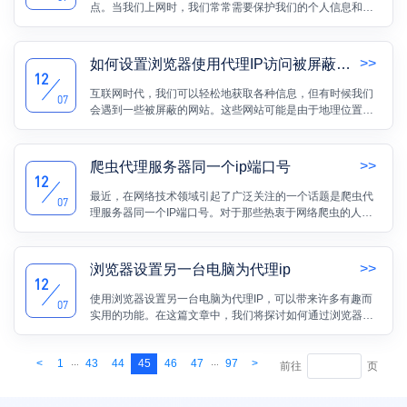
点。当我们上网时，我们常常需要保护我们的个人信息和身
份不被第三方获取。为了增加网络安全性和匿名性，一种常
见的方法就是使用代理服务器。然而，当我们设置代理服务
器给别人使用时，必须确定代理服务器给出的IP地址是什
>>
如何设置浏览器使用代理IP访问被屏蔽的网站
么。本文将介绍如何设置代理服务器并了解给出的IP地址。
12
互联网时代，我们可以轻松地获取各种信息，但有时候我们
07
会遇到一些被屏蔽的网站。这些网站可能是由于地理位置限
制、政策原因或其他因素而导致无法直接访问。然而，我们
并不想因为这些限制而失去宝贵的资源和信息。那么，有没
有什么方法可以绕过这些限制呢？答案是使用代理IP。
>>
爬虫代理服务器同一个ip端口号
12
最近，在网络技术领域引起了广泛关注的一个话题是爬虫代
07
理服务器同一个IP端口号。对于那些热衷于网络爬虫的人们
来说，这确实是一个令人兴奋的发现。通过使用同一个IP端
口号作为爬虫代理服务器，他们可以更加高效地收集网络数
据，并且还能够避免被封禁。本文将为您详细介绍这一话
>>
浏览器设置另一台电脑为代理ip
题，探讨它的意义以及可能的应用场景。
12
使用浏览器设置另一台电脑为代理IP，可以带来许多有趣而
07
实用的功能。在这篇文章中，我们将探讨如何通过浏览器设
置将另一台电脑作为代理IP，从而享受更多便利和隐私保
护。无论您是想访问地理限制的网站、保护个人信息，还是
...
...
<
1
43
44
45
46
47
97
>
进行网络爬虫或数据分析，这个技巧都将为您提供新的可能
前往
页
性。