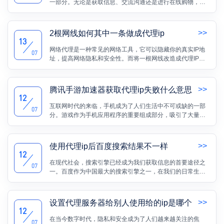
一部分。无论是获取信息、交流沟通还是进行在线购物，都
离不开网络的支持。而在这个信息爆炸的时代，保护个人隐
私和安全显得尤为重要。
>>
2根网线如何其中一条做成代理ip
13
网络代理是一种常见的网络工具，它可以隐藏你的真实IP地
07
址，提高网络隐私和安全性。而将一根网线改造成代理IP则
为一种简单且有效的方法。本文将为大家介绍如何利用两根
网线中的一根制作成代理IP。
>>
腾讯手游加速器获取代理ip失败什么意思
12
互联网时代的来临，手机成为了人们生活中不可或缺的一部
07
分。游戏作为手机应用程序的重要组成部分，吸引了大量玩
家的关注。然而，有时候在使用腾讯手游加速器时，可能会
遇到获取代理IP失败的问题，那么这究竟是什么意思呢？本
文将深入探讨该问题的可能原因，并提供一些解决方案。
>>
使用代理ip后百度搜索结果不一样
12
在现代社会，搜索引擎已经成为我们获取信息的首要途径之
07
一。百度作为中国最大的搜索引擎之一，在我们的日常生活
中扮演着重要角色。然而，你是否注意到，当你使用代理IP
进行搜索时，百度的搜索结果可能会有所不同？这是一个有
趣且值得研究的现象。本文将深入探讨使用代理IP后百度搜
>>
设置代理服务器给别人使用给的ip是哪个
索结果的差异，并讨论其可能的原因和影响。
12
在当今数字时代，隐私和安全成为了人们越来越关注的焦
07