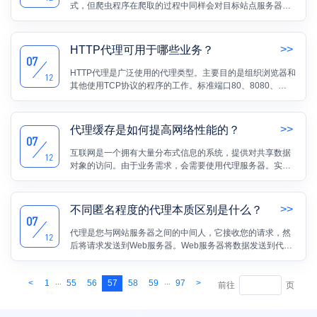
式，但爬虫程序在爬取的过程中同样会对目标站点服务器造
成影响，爬取频率过快甚至有可能导致网站服务器崩溃。因
此许多网站对于爬虫都采取了一定的反爬措施，如果爬虫直
接爬取的话很大概率会被封禁。
>>
HTTP代理可用于哪些业务？
07
HTTP代理是广泛使用的代理类型。主要目的是组织浏览器和
12
其他使用TCP协议的程序的工作。标准端口80、8080、
3128。工作原理：程序或浏览器向代理服务器发送请求以打
开特定的URL资源。代理服务器从请求的资源接收数据并将
数据发送到您的浏览器。那么，HTTP代理可用于哪些业务？
>>
代理缓存是如何提高网络性能的？
07
互联网是一个拥有大量分布式信息的系统，提供对共享数据
12
对象的访问。由于业务需求，会需要使用代理服务器。实际
上，代理服务器可以提高网络性能。本文将为大家介绍一下
代理缓存可以提高网络性能的原因。
>>
不同匿名程度的代理本质区别是什么？
07
代理是您与网站服务器之间的中间人，它接收您的请求，然
12
后将请求发送到Web服务器。Web服务器将数据发送到代理
服务器，然后代理服务器终将请求的数据发送回给您。实际
上，代理按照匿名程度可分三类，分别是透明代理、普通匿
...
...
<
1
55
56
57
58
59
97
>
名代理和高匿名代理。那么，不同匿名程度的代理本质区别
前往
页
是什么？