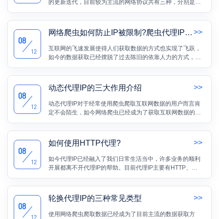
的更新迭代，目前较为主流的网络协议共有三种，分别是
HTTP协议、HTTPS协议以及SOCKS5协议，接下来就详细
地来了解一下这三种网络协议：
>>
网络爬虫如何防止IP被限制?爬虫代理IP介绍
08
互联网的飞速发展使得人们获取数据的方式也实现了飞跃，
12
如今的数据获取已经摆脱了过去陈旧的依靠人力的方式，通
过网络爬虫获取互联网数据已经成为了目前主流的数据获取
方式。 不过在爬虫技术发展的同时，网站服务器的反爬措施
也在更新迭代，用户使用爬虫爬取数据时经常会遇到IP受限
>>
动态代理IP的三大作用介绍
无法访问的问题，这又该如何解决呢?
08
动态代理IP对于经常使用爬虫爬取互联网数据的用户而言肯
12
定不会陌生，如今网络爬虫已经成为了获取互联网数据的主
流工具，而想要稳定的运行爬虫自然少不了动态代理IP的帮
助。
>>
如何使用HTTP代理?
08
如今代理IP已经融入了我们日常生活当中，许多业务的顺利
12
开展都离不开代理IP的帮助。目前代理IP主要有HTTP、
HTTPS和SOCKS5三种类型，平时使用较多的是HTTP代理
这一类型，接下来就一起来了解一下HTTP代理吧：
>>
轮换代理IP的三种常见类型
08
使用网络爬虫爬取数据已经成为了目前主流的数据获取方
12