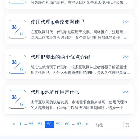
分为静态和动态两种。有些人因为某些原因使用代理ip来替
换ip地址，但他们不知道是否应该替换静态ip或动态ip。以下
小编为您介绍动态ip和静态ip的应用场景及其特点。
>>
使用代理ip会改变网速吗
06
在互联网时代，代理ip被应用于投票、网络推广、注册等。
12
网络工作者经常会遇到访问某个网站得时候加载特别慢，或
者由于访问太频繁被限制访问，代理ip可以完美的解决这两
个问题。有人会好奇，为什么使用代理ip后网速会加快？
>>
代理IP突出的两个优点介绍
06
随之也就出现了代理ip，很多互联网从业者都很了解甚至使
12
用过代理IP。为什么会选择使用代理IP，是因为代理IP具备着
一定的优点，能为用户带来非常明显的好处。例如：利用代
理ip进行数据采集可以提高工作效率。
>>
代理ip池的作用是什么
06
由于互联网的快速发展，市场需求也越来越高，使用代理ip
12
的人越来越多。代理ip可以解决访问限制问题，选择一个高
质量的IP代理商，必须要考虑它的代理ip池。那么代理ip池的
作用是什么呢？
...
...
<
1
56
57
58
59
60
97
>
前往
页