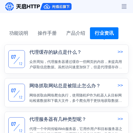
功能说明
操作手册
产品介绍
行业资讯
>>
代理缓存的缺点是什么？
07
众所周知，代理服务器通过缓存一些网页的内容，来提高用
12
户获取信息数据。虽然访问速度加快了，但是代理缓存存在
缺点。本文将为大家介绍一下代理缓存的缺点。
>>
网络抓取网站总是被阻止怎么办？
07
网络抓取由网络爬虫执行，使用随机IP作为机器人从目标网
12
站检索数据和下载大文件，多个爬虫用于更快地获取数据。
由于访问太过频繁，网站会阻止您继续访问。代理有很多用
例，包括浏览使用它们来抓取网站等等。本文将介绍代理是
如何如何提高爬虫效率以及在使用代理进行抓取时可以采取
>>
代理服务器有几种类型呢？
的预防措施。
07
代理一个中间传输Web服务器，它用作用户和目标服务器之
12