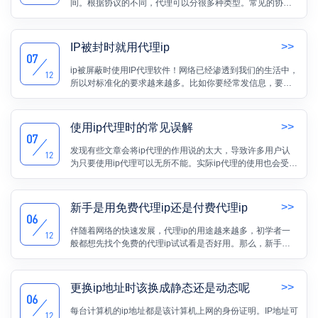
间。根据协议的不同，代理可以分很多种类型。常见的协议
类型是http、HTTPS、socks。本文将为大家介绍一下按照协
议分代理可分哪些类型。
>>
IP被封时就用代理ip
07
ip被屏蔽时使用IP代理软件！网络已经渗透到我们的生活中，
12
所以对标准化的要求越来越多。比如你要经常发信息，要注
册更多的账号，这些都会受到IP的限制。但如果工作需要，
就要解决IP限制的问题。
>>
使用ip代理时的常见误解
07
发现有些文章会将ip代理的作用说的太大，导致许多用户认
12
为只要使用ip代理可以无所不能。实际ip代理的使用也会受到
限制。
>>
新手是用免费代理ip还是付费代理ip
06
伴随着网络的快速发展，代理ip的用途越来越多，初学者一
12
般都想先找个免费的代理ip试试看是否好用。那么，新手是
用免费代理ip还是付费代理ip好呢？下面小编给大家介绍一下
免费代理ip和付费代理ip的优缺点比较，大家就知道怎么选择
了。
>>
更换ip地址时该换成静态还是动态呢
06
每台计算机的ip地址都是该计算机上网的身份证明。IP地址可
12