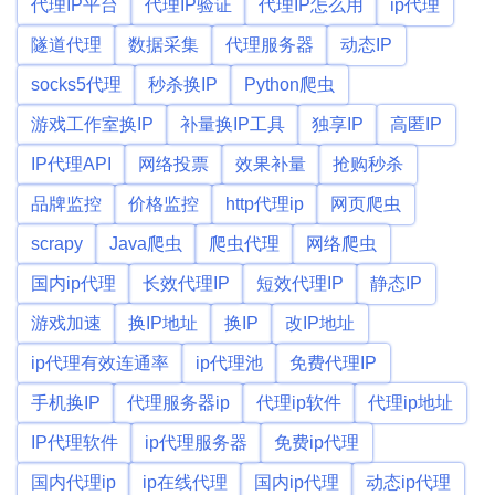
代理IP平台
代理IP验证
代理IP怎么用
ip代理
隧道代理
数据采集
代理服务器
动态IP
socks5代理
秒杀换IP
Python爬虫
游戏工作室换IP
补量换IP工具
独享IP
高匿IP
IP代理API
网络投票
效果补量
抢购秒杀
品牌监控
价格监控
http代理ip
网页爬虫
scrapy
Java爬虫
爬虫代理
网络爬虫
国内ip代理
长效代理IP
短效代理IP
静态IP
游戏加速
换IP地址
换IP
改IP地址
ip代理有效连通率
ip代理池
免费代理IP
手机换IP
代理服务器ip
代理ip软件
代理ip地址
IP代理软件
ip代理服务器
免费ip代理
国内代理ip
ip在线代理
国内ip代理
动态ip代理