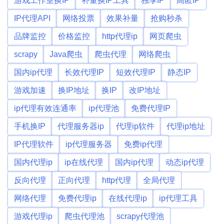
游戏工作室换IP
补量换IP工具
独享IP
高匿IP
IP代理API
网络投票
效果补量
抢购秒杀
品牌监控
价格监控
http代理ip
网页爬虫
scrapy
Java爬虫
爬虫代理
网络爬虫
国内ip代理
长效代理IP
短效代理IP
静态IP
游戏加速
换IP地址
换IP
改IP地址
ip代理有效连通率
ip代理池
免费代理IP
手机换IP
代理服务器ip
代理ip软件
代理ip地址
IP代理软件
ip代理服务器
免费ip代理
国内代理ip
ip在线代理
国内ip代理
动态ip代理
反向代理
正向代理
http代理
全局代理
网络代理
免费代理ip
在线代理ip
ip代理工具
游戏代理ip
爬虫代理池
scrapy代理池