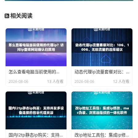
但全局代理也有缺点，它可能会让一些不需要代理的本土应
用（如某些国内支付工具）速度变慢，因为它“不区分业务，
相关阅读
全部转发”。
分应用代理：精准出击的省心之选
分应用代理体现了
精细化管理和资源优化
的思想。你可以在
支持代理设置的软件内部，单独配置代理。比如，在开发者
常用的抓包工具、特定的浏览器或者营销软件里，直接填入
怎么查看电脑当前使用的代理ip？访问ip查询网站确认归属地
动态代理ip流量套餐对比：10G、100G、无限流量的选择建议
天启代理的服务器信息。
2026-08-06
13 人在看
2026-08-06
12 人在看
选择分应用代理，通常是基于这些考虑：
多任务并行
：你可能一边需要用自己的真实IP进行日常
办公沟通，一边需要让数据采集工具使用代理IP来工
作。
节省代理IP资源
：只让必要的应用消耗代理IP流量，尤
其在使用按量计费的服务时，能有效控制成本。
国内l2tp静态ip购买：支持并发多设备连接的独享代理资源
改ip地址工具包：集成ip修改、mac伪装、浏览器指纹的一体化软件