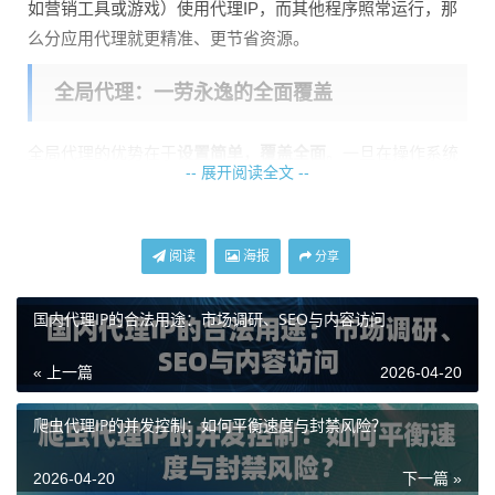
如营销工具或游戏）使用代理IP，而其他程序照常运行，那
么分应用代理就更精准、更节省资源。
全局代理：一劳永逸的全面覆盖
全局代理的优势在于
设置简单，覆盖全面
。一旦在操作系统
-- 展开阅读全文 --
或路由器层面配置好代理服务器（例如天启代理提供的HTT
P/HTTPS/SOCKS5代理地址和端口），这台设备产生的所有
网络流量都会通过代理IP转发。
阅读
海报
分享
这种模式非常适合以下场景：
国内代理IP的合法用途：市场调研、SEO与内容访问
需要模拟特定地区整体网络环境
：例如，测试网站在不
同地区的访问速度和显示效果。
« 上一篇
2026-04-20
进行大规模、全流量的网络爬虫或数据抓取
：确保所有
请求IP地址的统一性和可管理性。
爬虫代理IP的并发控制：如何平衡速度与封禁风险？
希望简化网络管理
：在多台设备上部署相同的代理设
置，便于统一维护。
2026-04-20
下一篇 »