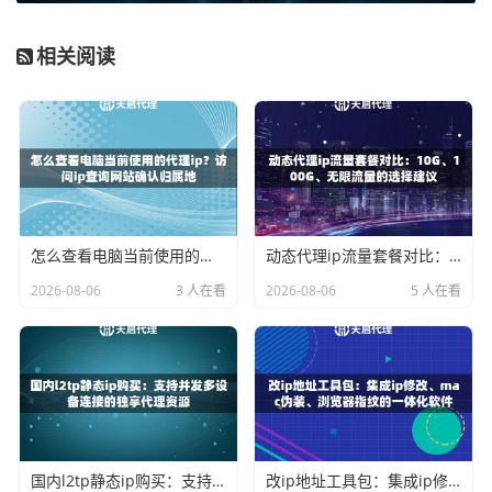
普通匿名代理和高匿名代理。高匿名代理能最好地隐藏你的
真实IP，是大多数业务场景的首选。
相关阅读
检测匿名度的方法，通常是设置好代理后，访问一些能显示
HTTP请求头信息的网站。这些网站会列出服务器接收到的
信息，你可以重点查看
REMOTE_ADDR
、
HTTP_VIA
、
HT
TP_X_FORWARDED_FOR
这几个字段。如果这些字段中完
全没有暴露你的真实IP，或者显示的就是代理服务器自身的I
P，那么这很可能就是一个高匿名代理。
怎么查看电脑当前使用的代理ip？访问ip查询网站确认归属地
动态代理ip流量套餐对比：10G、100G、无限流量的选择建议
还需要确认代理IP支持的协议，比如HTTP、HTTPS或SOC
2026-08-06
3 人在看
2026-08-06
5 人在看
KS5。不同的业务软件或脚本对代理协议有不同要求。测试
时，可以分别用不同的协议去配置并尝试访问一个支持HTT
PS的网站，以确保代理IP能兼容你的使用工具。
速度与稳定性实测：关键的性能指标
代理IP的速度和稳定性直接决定了使用体验和效率。一个延
国内l2tp静态ip购买：支持并发多设备连接的独享代理资源
改ip地址工具包：集成ip修改、mac伪装、浏览器指纹的一体化软件