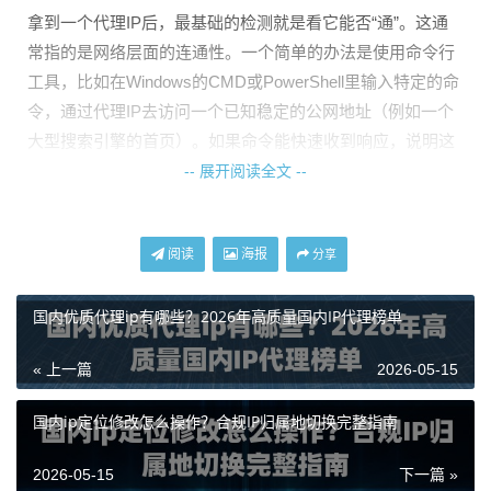
拿到一个代理IP后，最基础的检测就是看它能否“通”。这通
常指的是网络层面的连通性。一个简单的办法是使用命令行
工具，比如在Windows的CMD或PowerShell里输入特定的命
令，通过代理IP去访问一个已知稳定的公网地址（例如一个
大型搜索引擎的首页）。如果命令能快速收到响应，说明这
个代理IP至少在网络层面是可连通的。这是最初步的筛选，
-- 展开阅读全文 --
能快速过滤掉那些已经失效或无法连接的IP。
对于需要批量检测的用户，可以编写简单的脚本来自动化这
阅读
海报
分享
个过程。脚本会逐一尝试连接代理列表中的IP，并根据是否
能在设定的超时时间内建立连接，来标记其连通性状态。这
国内优质代理ip有哪些？2026年高质量国内IP代理榜单
是后续所有高级检测的基础。
« 上一篇
2026-05-15
匿名度与协议支持检测：了解你的“伪装”程度
国内ip定位修改怎么操作？合规IP归属地切换完整指南
仅仅能连通还不够，代理IP的匿名级别也至关重要。根据代
理服务器对客户端真实IP的隐藏程度，一般分为透明代理、
2026-05-15
下一篇 »