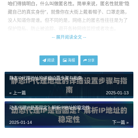
咱们得搞明白，什么叫做匿名性。简单来说，匿名性就是“隐
藏自己的真实身份”，就像你在大街上戴着帽子、口罩走路，
没人知道你是谁。但不同的是，网络上的匿名性往往是为了
保护隐私、防止被追踪、避开各种网络监控或者攻击。
-- 展开阅读全文 --
如果你使用的是代理IP，它就像一个中介，帮你在网络世界
中充当“隐身人”。不过，并不是所有的代理IP都能做到100%
匿名，有的可能只是披了个“伪装”的外衣，一旦你不小心，
阅读
海报
分享
它就可能暴露你的位置和身份。
静态IP代理地址的详细设置步骤与指南
如何判断代理IP是否具备匿名性？
« 上一篇
2025-01-13
好比你请了一个保镖，如何知道他是不是个合格的保镖呢？
用几个简单的测试就能看出端倪。
动态代理IP是否固定？解析IP地址的稳定性
测试一：检查IP头信息
2025-01-14
下一篇 »
网络中每个请求都会带上一些信息，这些信息就像是你的“身
份证”。通过查看HTTP请求头中的X-Forwarded-For、Via等