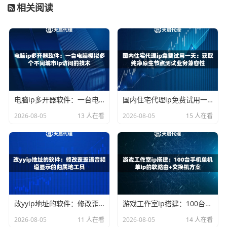
相关阅读
字段，你可以知道代理IP是否暴露了真实IP。有的代理IP会
在头信息中明明白白地告诉目标服务器你原本的IP地址，简
直像个“不忠实”的代理人，泄露了你的行踪。
要检查代理是否具备匿名性，可以使用一些工具进行模拟测
试，看看它是否能成功隐藏这些头信息。如果这些信息中出
现了真实IP，那就证明这个代理不够“干净”，还需要寻找更
好的。
电脑ip多开器软件：一台电脑模拟多个不同城市ip访问的技术
国内住宅代理ip免费试用一天：获取纯净原生节点测试业务兼容性
2026-08-05
13 人在看
2026-08-05
15 人在看
测试二：通过代理检测工具
在网络上，有不少专门用来检测代理IP匿名性的网站。你只
需要简单地访问这些网站，就能看到自己IP的“虚伪面具”是
否已经被揭穿。通过这些工具，你可以清晰地知道，代理是
否隐藏了你的真实IP地址，甚至会告诉你该代理IP是否存在
泄露原始信息的风险。
改yyip地址的软件：修改歪歪语音频道显示的归属地工具
游戏工作室ip搭建：100台手机单机单ip的软路由+交换机方案
测试三：检测代理的IP类型
2026-08-05
11 人在看
2026-08-05
14 人在看