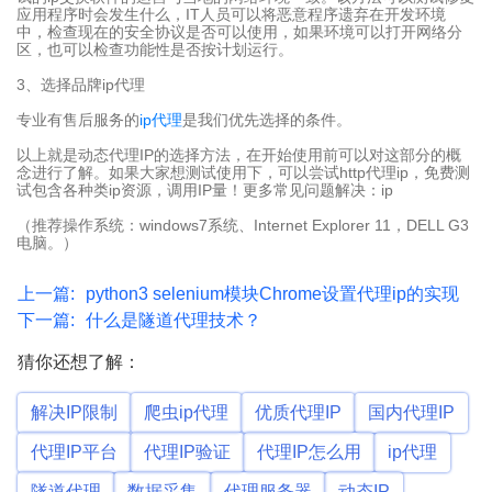
应用程序时会发生什么，IT人员可以将恶意程序遗弃在开发环境
中，检查现在的安全协议是否可以使用，如果环境可以打开网络分
区，也可以检查功能性是否按计划运行。
3、选择品牌ip代理
专业有售后服务的
ip代理
是我们优先选择的条件。
以上就是动态代理IP的选择方法，在开始使用前可以对这部分的概
念进行了解。如果大家想测试使用下，可以尝试http代理ip，免费测
试包含各种类ip资源，调用IP量！更多常见问题解决：ip
（推荐操作系统：windows7系统、Internet Explorer 11，DELL G3
电脑。）
上一篇:
python3 selenium模块Chrome设置代理ip的实现
下一篇:
什么是隧道代理技术？
猜你还想了解：
解决IP限制
爬虫ip代理
优质代理IP
国内代理IP
代理IP平台
代理IP验证
代理IP怎么用
ip代理
隧道代理
数据采集
代理服务器
动态IP