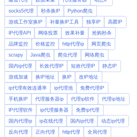
socks5代理
秒杀换IP
Python爬虫
游戏工作室换IP
补量换IP工具
独享IP
高匿IP
IP代理API
网络投票
效果补量
抢购秒杀
品牌监控
价格监控
http代理ip
网页爬虫
scrapy
Java爬虫
爬虫代理
网络爬虫
国内ip代理
长效代理IP
短效代理IP
静态IP
游戏加速
换IP地址
换IP
改IP地址
ip代理有效连通率
ip代理池
免费代理IP
手机换IP
代理服务器ip
代理ip软件
代理ip地址
IP代理软件
ip代理服务器
免费ip代理
国内代理ip
ip在线代理
国内ip代理
动态ip代理
反向代理
正向代理
http代理
全局代理